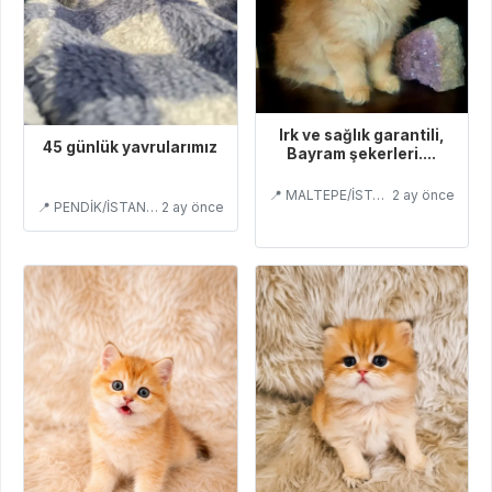
Irk ve sağlık garantili,
45 günlük yavrularımız
Bayram şekerleri....
📍 MALTEPE/İSTANBUL
2 ay önce
📍 PENDİK/İSTANBUL
2 ay önce