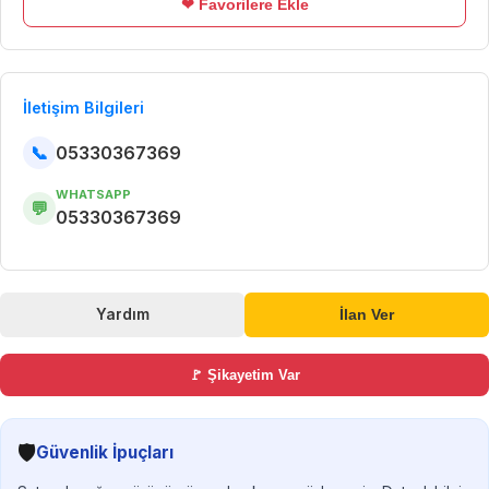
❤ Favorilere Ekle
İletişim Bilgileri
📞
05330367369
WHATSAPP
💬
05330367369
Yardım
İlan Ver
🚩 Şikayetim Var
🛡️
Güvenlik İpuçları