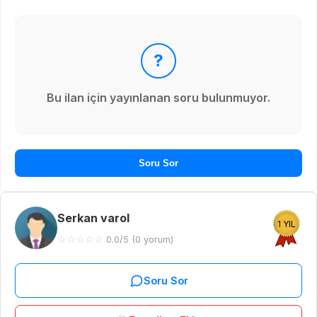
?
Bu ilan için yayınlanan soru bulunmuyor.
Soru Sor
Serkan varol
1 YIL
☆
☆
☆
☆
☆
0.0/5 (0 yorum)
Soru Sor