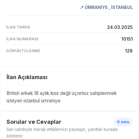
📍
ÜMRANİYE
,
İSTANBUL
24.03.2025
İLAN TARIHI
10151
İLAN NUMARASI
128
GÖRÜNTÜLENME
İlan Açıklaması
British erkek 18 aylık kısır değil üçretsiz sahiplenmek
isteyen istanbul ümraniye
Sorular ve Cevaplar
0 soru
İlan sahibiyle merak ettiklerinizi paylaşın, yanıtlar burada
listelenir.