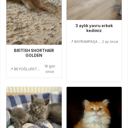
3 aylık yavru erkek
kedimiz
📍 BAYRAMPAŞA/İSTANBUL
2 ay önce
BRİTİSH SHORTHAİR
GOLDEN
16 gün
📍 BEYOĞLU/İSTANBUL
önce