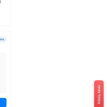
ş
u
oru
Görüş bildir