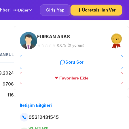
hberi
Giriş Yap
Ücretsiz İlan Ver
Diğer
FURKAN ARAS
1 YIL
☆
☆
☆
☆
☆
0.0/5 (0 yorum)
TANBUL
Soru Sor
9.2024
❤ Favorilere Ekle
9708
116
İletişim Bilgileri
📞
05312431545
WHATSAPP