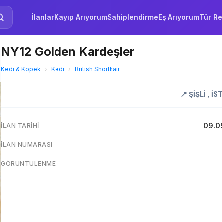
İlanlar
Kayıp Arıyorum
Sahiplendirme
Eş Arıyorum
Tür Re
NY12 Golden Kardeşler
Kedi & Köpek
›
Kedi
›
British Shorthair
📍
ŞİŞLİ
,
İS
09.0
İLAN TARIHI
İLAN NUMARASI
GÖRÜNTÜLENME