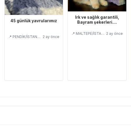
Irk ve sağlık garantili,
45 günlük yavrularımız
Bayram şekerleri....
📍 MALTEPE/İSTANBUL
2 ay önce
📍 PENDİK/İSTANBUL
2 ay önce