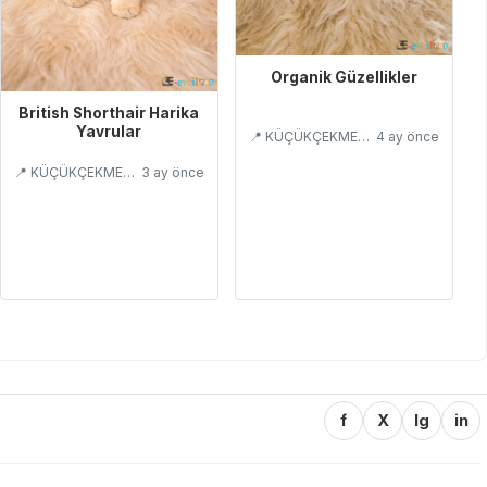
Organik Güzellikler
British Shorthair Harika
Yavrular
📍 KÜÇÜKÇEKMECE/İSTANBUL
4 ay önce
📍 KÜÇÜKÇEKMECE/İSTANBUL
3 ay önce
f
X
Ig
in