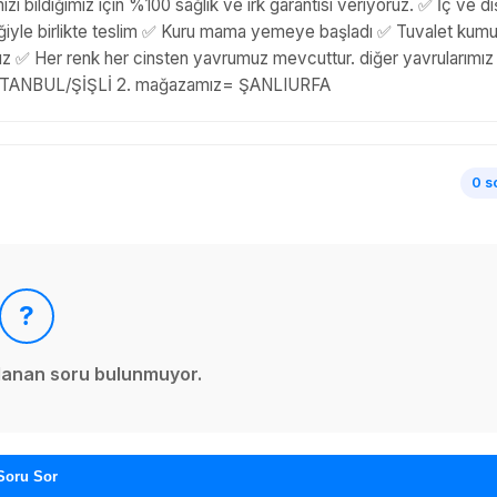
ı bildiğimiz için %100 sağlık ve ırk garantisi veriyoruz. ✅ İç ve dı
mliğiyle birlikte teslim ✅ Kuru mama yemeye başladı ✅ Tuvalet kum
ruz ✅ Her renk her cinsten yavrumuz mevcuttur. diğer yavrularımız
z= İSTANBUL/ŞİŞLİ 2. mağazamız= ŞANLIURFA
0 s
?
ınlanan soru bulunmuyor.
Soru Sor