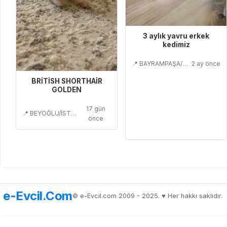
3 aylık yavru erkek
kedimiz
📍 BAYRAMPAŞA/İSTANBUL
2 ay önce
BRİTİSH SHORTHAİR
GOLDEN
17 gün
📍 BEYOĞLU/İSTANBUL
önce
e-Evcil.Com
© e-Evcil.com 2009 - 2025. ♥️ Her hakkı saklıdır.