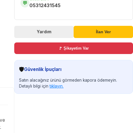
💬
05312431545
Yardım
İlan Ver
🚩 Şikayetim Var
🛡️
Güvenlik İpuçları
Satın alacağınız ürünü görmeden kapora ödemeyin.
Detaylı bilgi için
tıklayın.
 ve
.