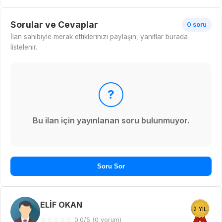
Sorular ve Cevaplar
0 soru
İlan sahibiyle merak ettiklerinizi paylaşın, yanıtlar burada
listelenir.
?
Bu ilan için yayınlanan soru bulunmuyor.
Soru Sor
ELİF OKAN
2 YIL
☆
☆
☆
☆
☆
0.0/5 (0 yorum)