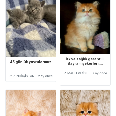
Irk ve sağlık garantili,
45 günlük yavrularımız
Bayram şekerleri....
📍 MALTEPE/İSTANBUL
2 ay önce
📍 PENDİK/İSTANBUL
2 ay önce