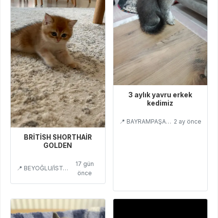
3 aylık yavru erkek
kedimiz
📍 BAYRAMPAŞA/İSTANBUL
2 ay önce
BRİTİSH SHORTHAİR
GOLDEN
17 gün
📍 BEYOĞLU/İSTANBUL
önce