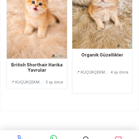
Organik Güzellikler
British Shorthair Harika
Yavrular
📍 KÜÇÜKÇEKMECE/İSTANBUL
4 ay önce
📍 KÜÇÜKÇEKMECE/İSTANBUL
3 ay önce