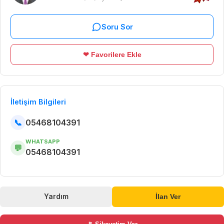
Soru Sor
❤ Favorilere Ekle
İletişim Bilgileri
📞
05468104391
WHATSAPP
💬
05468104391
Yardım
İlan Ver