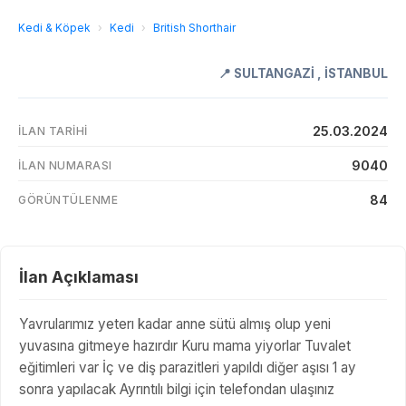
Kedi & Köpek
›
Kedi
›
British Shorthair
📍
SULTANGAZİ
,
İSTANBUL
25.03.2024
İLAN TARIHI
9040
İLAN NUMARASI
84
GÖRÜNTÜLENME
İlan Açıklaması
Yavrularımız yeterı kadar anne sütü almış olup yeni
yuvasına gitmeye hazırdır Kuru mama yiyorlar Tuvalet
eğitimleri var İç ve diş parazitleri yapıldı diğer aşısı 1 ay
sonra yapılacak Ayrıntılı bilgi için telefondan ulaşınız