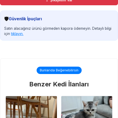
🚩 Şikayetim Var
🛡️
Güvenlik İpuçları
Satın alacağınız ürünü görmeden kapora ödemeyin. Detaylı bilgi
için
tıklayın.
Bunlarıda Beğenebilirsin
Benzer Kedi İlanları