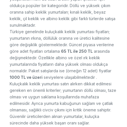
oldukça popüler bir kategoridir. Döllü ve yüksek çıkım
oranına sahip keklik yumurtaları; kınalı keklik, beyaz
keklik, çil keklik ve albino keklik gibi farklı türlerde satışa
sunulmaktadır.
Türkiye genelinde kuluçkalık keklik yumurtası fiyatları;
yumurtanın ırkına, döllülük oranına ve üretici kalitesine
göre değişiklik göstermektedir. Güncel piyasa verilerine
göre adet fiyatları ortalama
65 TL ile 250 TL
arasında
değişmektedir. Özellikle albino ve özel ırk keklik
yumurtalarında fiyatların daha yüksek olması oldukça
normaldir. Paket satışlarda ise (örneğin 12 adet) fiyatlar
1000 TL ve üzeri
seviyelere ulaşabilmektedir .
Kuluçkalık keklik yumurtası satın alırken dikkat edilmesi
gereken en önemli kriterler; yumurtanın döllü olması, taze
olması ve uygun saklama koşullarında muhafaza
edilmesidir. Ayrıca yumurta kabuğunun sağlam ve çatlak
olmaması, sağlıklı civciv çıkımı için kritik öneme sahiptir.
Güvenilir üreticilerden alınan yumurtalar, kuluçka
sürecinde daha yüksek başarı oranı sağlar.