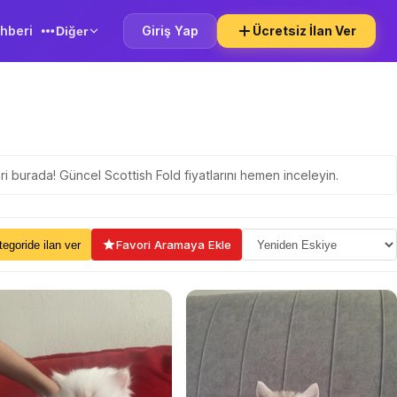
hberi
Giriş Yap
Ücretsiz İlan Ver
Diğer
eri burada! Güncel Scottish Fold fiyatlarını hemen inceleyin.
ama Seçin
Favori Aramaya Ekle
kategoride ilan ver