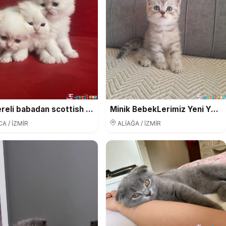
Secereli babadan scottish fold red point
Minik BebekLerimiz Yeni Yuvalarını Arıyor
A / İZMİR
ALİAĞA / İZMİR