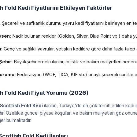
h Fold Kedi Fiyatlarını Etkileyen Faktörler
:
Şecereli ve safkanlık durumu yavru kedi fiyatlarını belirleyen en t
esen:
Nadir bulunan renkler (Golden, Silver, Blue Point vb.) daha yüks
:
Genç ve sağlıklı yavrular, yetişkin kedilere göre daha fazla talep
Şehir:
Büyükşehirlerdeki ilanlar, lojistik ve bakım maliyetleri nedeni
urumu:
Federasyon (WCF, TICA, KIF vb.) onaylı şecereli canlılar 
sh Fold Kedi Fiyat Yorumu (2026)
Scottish Fold Kedi
ilanları, Türkiye'de en çok tercih edilen kedi ırk
. Özellikle güncel piyasa koşulları ve bakım maliyetleri göz önüne al
er bulmaktadır.
 Scottish Fold Kedi İlanları