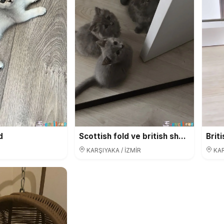
Scottish fold ve british shorthair yavrular
d
KARŞIYAKA / İZMİR
KAR