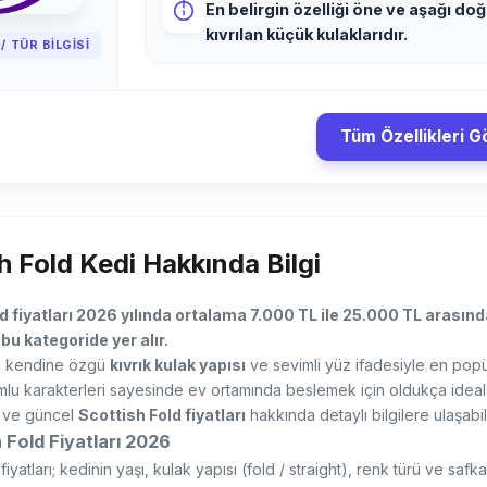
En belirgin özelliği öne ve aşağı doğ
kıvrılan küçük kulaklarıdır.
/ TÜR BILGISI
Tüm Özellikleri G
h Fold Kedi Hakkında Bilgi
d fiyatları 2026 yılında ortalama 7.000 TL ile 25.000 TL arasınd
bu kategoride yer alır.
d, kendine özgü
kıvrık kulak yapısı
ve sevimli yüz ifadesiyle en popüle
lu karakterleri sayesinde ev ortamında beslemek için oldukça ideal
ve güncel
Scottish Fold fiyatları
hakkında detaylı bilgilere ulaşabili
 Fold Fiyatları 2026
fiyatları; kedinin yaşı, kulak yapısı (fold / straight), renk türü ve sa