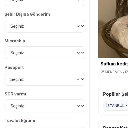
Şehir Dışına Gönderim
Microchip
Safkan kedis
Pasaport
MENEMEN / İ
Popüler Şeh
SCR varmı
İSTANBUL - S
Tuvalet Eğitimi