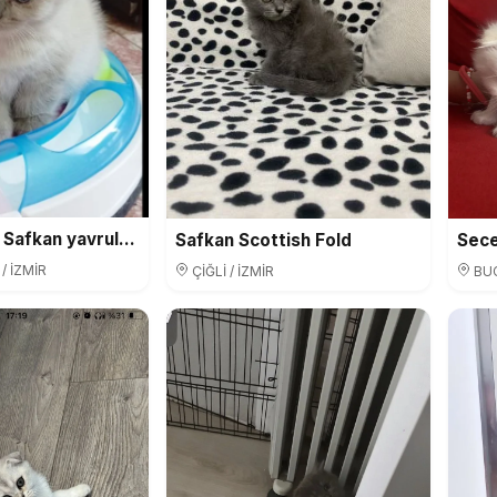
Scotish Fold Safkan yavrularımız
Safkan Scottish Fold
 İZMİR
ÇİĞLİ / İZMİR
BUC