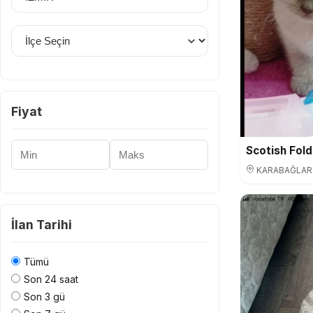
İlçe Seçin
Fiyat
Minimum Fiyat
Maksimum Fiyat
KARABAĞLAR /
İlan Tarihi
Tümü
Son 24 saat
Son 3 gü