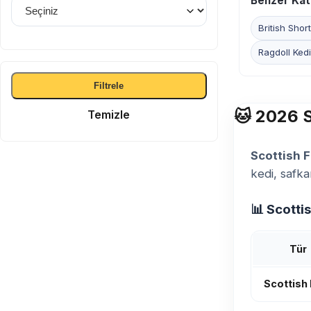
Benzer Kat
British Short
Ragdoll Kedi
Filtrele
🐱 2026 S
Temizle
Scottish F
kedi, safka
📊 Scotti
Tür
Scottish