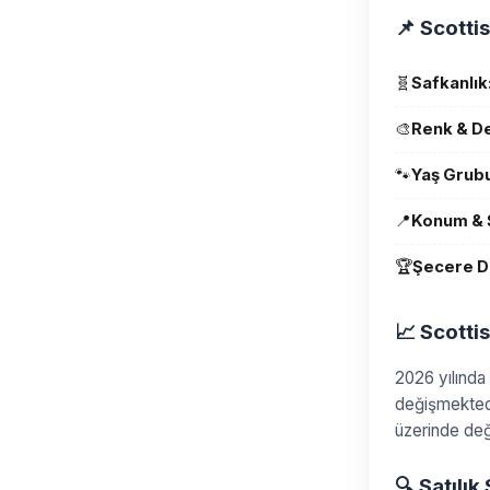
📌 Scottis
🧬
Safkanlık
🎨
Renk & D
🐾
Yaş Grubu
📍
Konum & 
🏆
Şecere D
📈 Scotti
2026 yılında
değişmektedir
üzerinde değ
🔍 Satılık