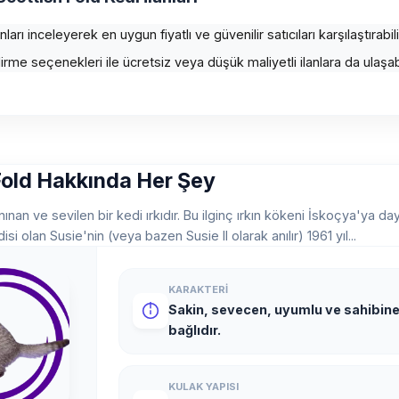
ları inceleyerek en uygun fiyatlı ve güvenilir satıcıları karşılaştırabili
rme seçenekleri ile ücretsiz veya düşük maliyetli ilanlara da ulaşabil
Fold Hakkında Her Şey
n ve sevilen bir kedi ırkıdır. Bu ilginç ırkın kökeni İskoçya'ya dayanır
si olan Susie'nin (veya bazen Susie II olarak anılır) 1961 yıl...
KARAKTERI
Sakin, sevecen, uyumlu ve sahibin
bağlıdır.
KULAK YAPISI