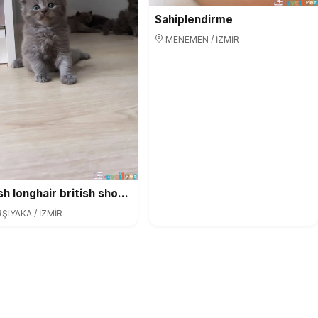
Sahiplendirme
MENEMEN / İZMİR
British longhair british shorthair ve scottish fold yavrular
ŞIYAKA / İZMİR