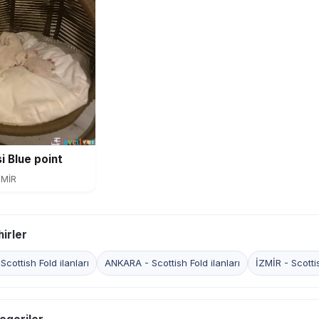
i Blue point
ZMİR
irler
cottish Fold ilanları
ANKARA - Scottish Fold ilanları
İZMİR - Scottis