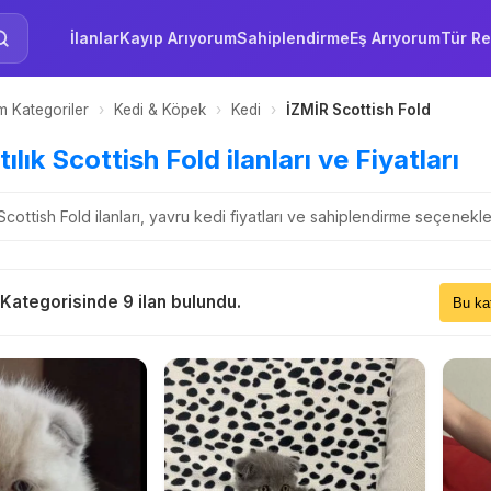
İlanlar
Kayıp Arıyorum
Sahiplendirme
Eş Arıyorum
Tür Re
 Kategoriler
›
Kedi & Köpek
›
Kedi
›
İZMİR Scottish Fold
ılık Scottish Fold ilanları ve Fiyatları
 Scottish Fold ilanları, yavru kedi fiyatları ve sahiplendirme seçenekl
Sıral
 Kategorisinde 9 ilan bulundu.
Bu 