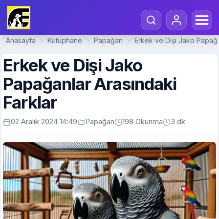
Anasayfa
Kütüphane
Papağan
Erkek ve Dişi Jako Papağa
>
>
>
Erkek ve Dişi Jako
Papağanlar Arasındaki
Farklar
02 Aralık 2024 14:49
Papağan
198 Okunma
3 dk