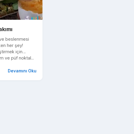
akımı
 ve beslenmesi
en her şey!
ştirmek için
m ve püf noktal...
Devamını Oku