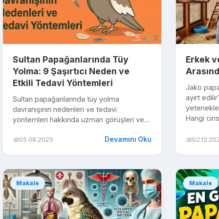
Sultan Papağanlarında Tüy
Erkek v
Yolma: 9 Şaşırtıcı Neden ve
Arasınd
Etkili Tedavi Yöntemleri
Jako papağ
ayırt edil
Sultan papağanlarında tüy yolma
yetenekler
davranışının nedenleri ve tedavi
Hangi cins
yöntemleri hakkında uzman görüşleri ve
uygulayabileceğiniz etkili çözümler bu
Devamını Oku
📅
05.08.2025
📅
02.12.20
rehberd...
Makale
Makale