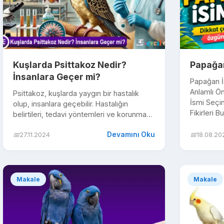
Kuşlarda Psittakoz Nedir?
Papağan
İnsanlara Geçer mi?
Papağan İs
Anlamlı Ö
Psittakoz, kuşlarda yaygın bir hastalık
İsmi Seçi
olup, insanlara geçebilir. Hastalığın
Fikirleri B
belirtileri, tedavi yöntemleri ve korunma
yollarını öğrenin.
Devamını Oku
📅
27.11.2024
📅
18.08.20
Makale
Makale