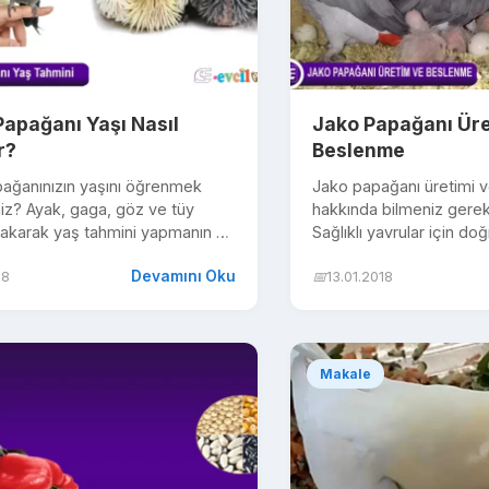
Papağanı Yaşı Nasıl
Jako Papağanı Üre
r?
Beslenme
pağanınızın yaşını öğrenmek
Jako papağanı üretimi 
niz? Ayak, gaga, göz ve tüy
hakkında bilmeniz gerek
bakarak yaş tahmini yapmanın en
Sağlıklı yavrular için do
temlerini keşfedin!
beslenme ve üreme koşul
Devamını Oku
18
📅
13.01.2018
Makale