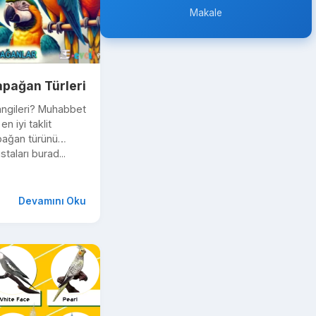
Makale
pağan Türleri
ngileri? Muhabbet
n iyi taklit
pağan türünü
taları burad...
Devamını Oku