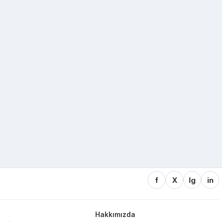
f
X
Ig
in
Hakkımızda