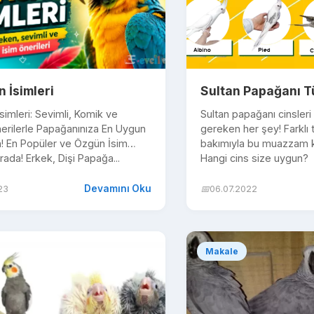
 İsimleri
Sultan Papağanı Tü
imleri: Sevimli, Komik ve
Sultan papağanı cinsleri
nerilerle Papağanınıza En Uygun
gereken her şey! Farklı t
n! En Popüler ve Özgün İsim
bakımıyla bu muazzam ku
urada! Erkek, Dişi Papağa...
Hangi cins size uygun?
Devamını Oku
23
📅
06.07.2022
Makale