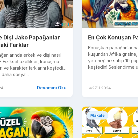
e Dişi Jako Papağanlar
En Çok Konuşan Pa
aki Farklar
Konuşkan papağanlar ha
kuşundan Afrika grisine, e
anlarında erkek ve dişi nasıl
yeteneğine sahip 10 pa
ir? Fiziksel özellikler, konuşma
keşfedin! Seslendirme us
i ve karakter farklarını keşfedin!
 daha sosyal...
Devamını Oku
24
📅
27.11.2024
Makale