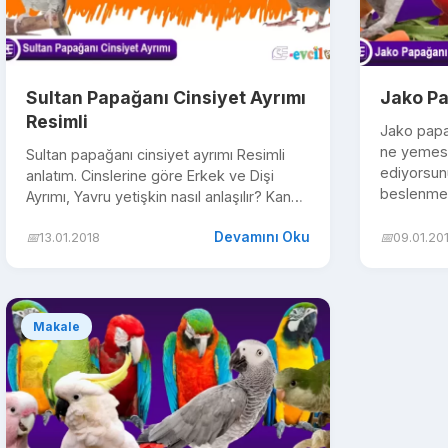
Sultan Papağanı Cinsiyet Ayrımı
Jako Pa
Resimli
Jako papağ
ne yemesi
Sultan papağanı cinsiyet ayrımı Resimli
ediyorsun
anlatım. Cinslerine göre Erkek ve Dişi
beslenme 
Ayrımı, Yavru yetişkin nasıl anlaşılır? Kanat
altı, kuyruk altı, yanakl...
Devamını Oku
📅
13.01.2018
📅
09.01.20
Makale