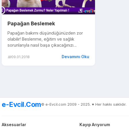
Papağan Beslemek
Papağan bakımı düşündüğünüzden zor
olabilir! Beslenme, eğitim ve sağlık
sorunlarıyla nasıl başa çıkacağınızı
öğrenin, mutlu ve sağlıklı bir papağan ye...
Devamını Oku
📅
09.01.2018
e-Evcil.Com
© e-Evcil.com 2009 - 2025. ♥️ Her hakkı saklıdır.
Aksesuarlar
Kayıp Arıyorum