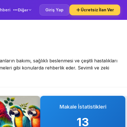
hberi
Giriş Yap
Ücretsiz İlan Ver
Diğer
ların bakımı, sağlıklı beslenmesi ve çeşitli hastalıkları
eleri gibi konularda rehberlik eder. Sevimli ve zeki
Makale İstatistikleri
13