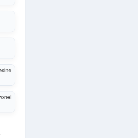
esine
yonel
e