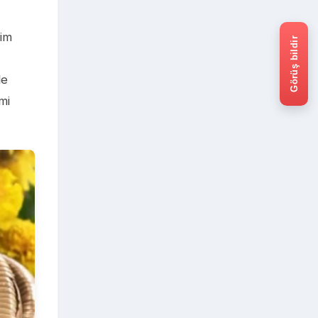
kim
Görüş bildir
le
mi