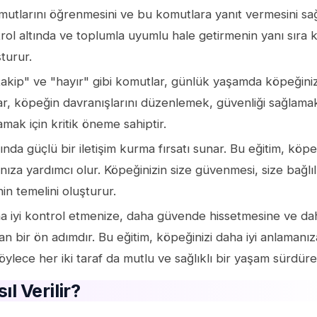
omutlarını öğrenmesini ve bu komutlara yanıt vermesini sağ
rol altında ve toplumla uyumlu hale getirmenin yanı sıra
turur.
 "takip" ve "hayır" gibi komutlar, günlük yaşamda köpeğini
lar, köpeğin davranışlarını düzenlemek, güvenliği sağlama
mak için kritik öneme sahiptir.
nda güçlü bir iletişim kurma fırsatı sunar. Bu eğitim, köpe
anıza yardımcı olur. Köpeğinizin size güvenmesi, size bağlıl
nin temelini oluşturur.
ha iyi kontrol etmenize, daha güvende hissetmesine ve da
lan bir ön adımdır. Bu eğitim, köpeğinizi daha iyi anlamanı
lece her iki taraf da mutlu ve sağlıklı bir yaşam sürdüreb
l Verilir?