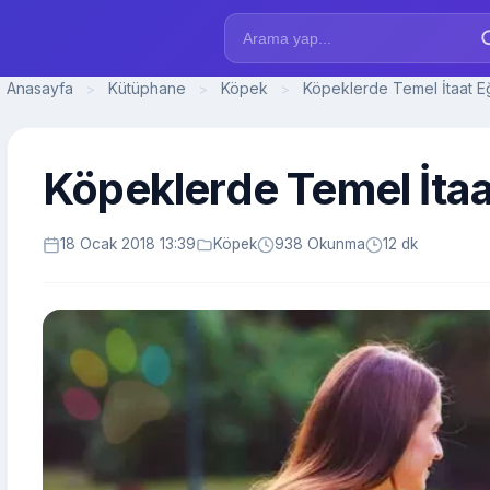
Anasayfa
Kütüphane
Köpek
Köpeklerde Temel İtaat Eğ
>
>
>
Köpeklerde Temel İtaa
18 Ocak 2018 13:39
Köpek
938 Okunma
12 dk