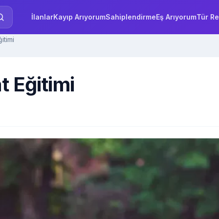
İlanlar
Kayıp Arıyorum
Sahiplendirme
Eş Arıyorum
Tür Re
itimi
t Eğitimi