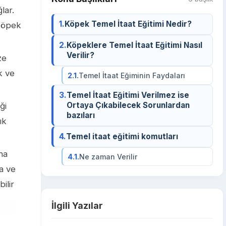
lar.
1.
Köpek Temel İtaat Eğitimi Nedir?
 köpek
2.
Köpeklere Temel İtaat Eğitimi Nasıl
Verilir?
ze
k ve
2.1.
Temel İtaat Eğiminin Faydaları
3.
Temel İtaat Eğitimi Verilmez ise
Ortaya Çıkabilecek Sorunlardan
ği
bazıları
ık
4.
Temel itaat eğitimi komutları
ha
4.1.
Ne zaman Verilir
za ve
ilir
İlgili Yazılar