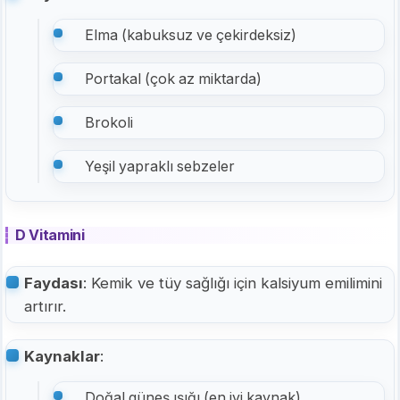
Elma (kabuksuz ve çekirdeksiz)
Portakal (çok az miktarda)
Brokoli
Yeşil yapraklı sebzeler
D Vitamini
Faydası
: Kemik ve tüy sağlığı için kalsiyum emilimini
artırır.
Kaynaklar
:
Doğal güneş ışığı (en iyi kaynak)