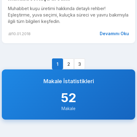
Muhabbet kuşu üretimi hakkında detaylı rehber!
Eşleştirme, yuva seçimi, kuluçka süreci ve yavru bakımıyla
ilgili tüm bilgileri keşfedin.
Devamını Oku
📅
10.01.2018
1
2
3
Makale İstatistikleri
52
Makale