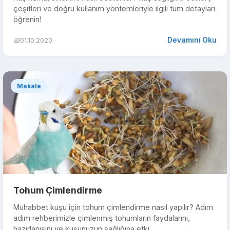
çeşitleri ve doğru kullanım yöntemleriyle ilgili tüm detayları
öğrenin!
Devamını Oku
📅
01.10.2020
Makale
Tohum Çimlendirme
Muhabbet kuşu için tohum çimlendirme nasıl yapılır? Adım
adım rehberimizle çimlenmiş tohumların faydalarını,
hazırlanışını ve kuşunuzun sağlığına etki...