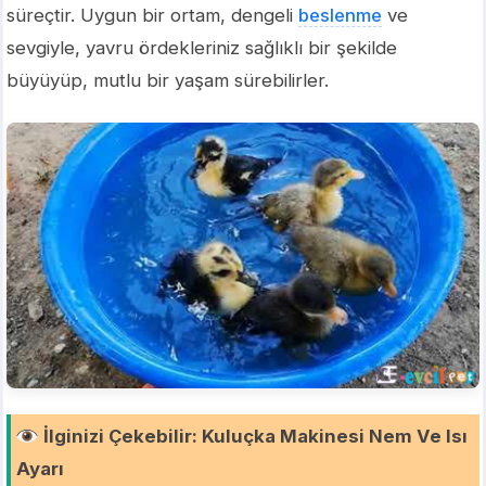
süreçtir. Uygun bir ortam, dengeli
beslenme
ve
sevgiyle, yavru ördekleriniz sağlıklı bir şekilde
büyüyüp, mutlu bir yaşam sürebilirler.
İlginizi Çekebilir
:
Kuluçka Makinesi Nem Ve Isı
Ayarı