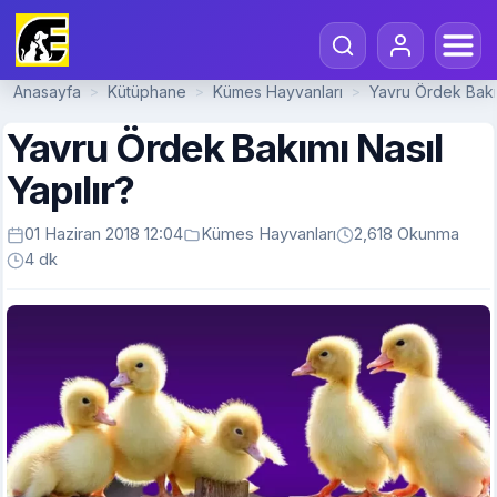
Anasayfa
Kütüphane
Kümes Hayvanları
Yavru Ördek Bakım
>
>
>
Yavru Ördek Bakımı Nasıl
Yapılır?
01 Haziran 2018 12:04
Kümes Hayvanları
2,618 Okunma
4 dk