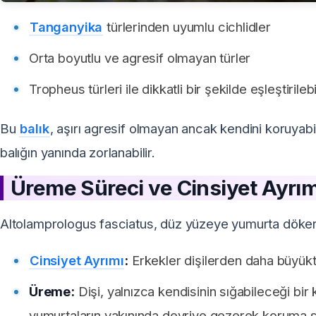
Tanganyika
türlerinden uyumlu cichlidler
Orta boyutlu ve agresif olmayan türler
Tropheus türleri ile dikkatli bir şekilde eşleştirilebi
Bu
balık
, aşırı agresif olmayan ancak kendini koruyabil
balığın yanında zorlanabilir.
Üreme Süreci ve Cinsiyet Ayrım
Altolamprologus fasciatus, düz yüzeye yumurta döker
Cinsiyet Ayrımı
:
Erkekler dişilerden daha büyüktü
Üreme:
Dişi, yalnızca kendisinin sığabileceği bir
yumurtaların yakınında devriye gezerek koruma s