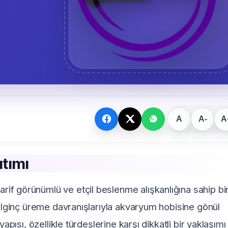
A
A-
A
tımı
arif görünümlü ve etçil beslenme alışkanlığına sahip bi
e ilginç üreme davranışlarıyla akvaryum hobisine gönül
apısı, özellikle türdeşlerine karşı dikkatli bir yaklaşımı