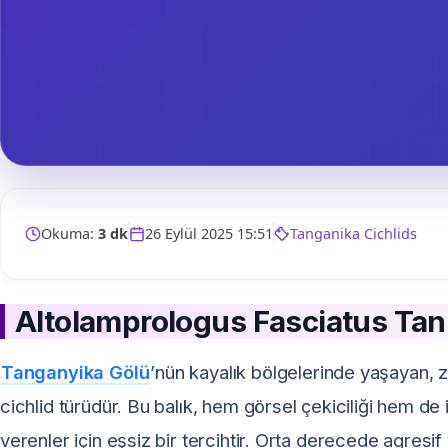
Okuma:
3 dk
26 Eylül 2025 15:51
Tanganika Cichlids
Altolamprologus Fasciatus Tanı
Tanganyika Gölü
’nün kayalık bölgelerinde yaşayan, z
cichlid türüdür. Bu balık, hem görsel çekiciliği hem d
verenler için eşsiz bir tercihtir. Orta derecede agresif y