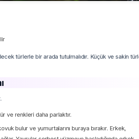
lir
ecek türlerle bir arada tutulmalıdır. Küçük ve sakin tür
ı
.
r ve renkleri daha parlaktır.
 kovuk bulur ve yumurtalarını buraya bırakır. Erkek,
ağlar. Yavrular serbest yüzmeye başladığında erkek