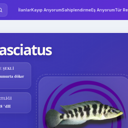
İlanlar
Kayıp Arıyorum
Sahiplendirme
Eş Arıyorum
Tür Re
asciatus
E ŞEKLI
yumurta döker
RTLIĞI
18 °dH