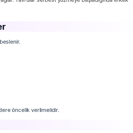
er
beslenir.
ere öncelik verilmelidir.