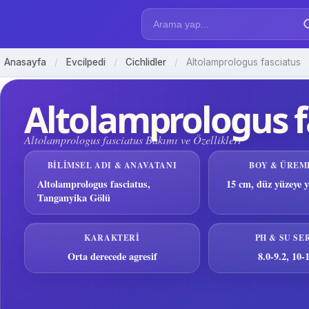
Anasayfa
/
Evcilpedi
/
Cichlidler
/
Altolamprologus fasciatus
Altolamprologus f
Altolamprologus fasciatus Bakımı ve Özellikleri
BILIMSEL ADI & ANAVATANI
BOY & ÜREM
Altolamprologus fasciatus,
15 cm, düz yüzeye 
Tanganyika Gölü
KARAKTERI
PH & SU SE
Orta derecede agresif
8.0-9.2, 10-