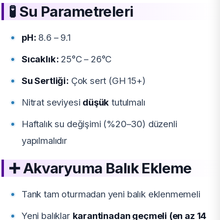
🧪
Su Parametreleri
pH:
8.6 – 9.1
Sıcaklık:
25°C – 26°C
Su Sertliği:
Çok sert (GH 15+)
Nitrat seviyesi
düşük
tutulmalı
Haftalık su değişimi (%20–30) düzenli
yapılmalıdır
➕
Akvaryuma Balık Ekleme
Tank tam oturmadan yeni balık eklenmemeli
Yeni balıklar
karantinadan geçmeli (en az 14