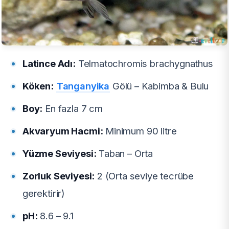
Latince Adı:
Telmatochromis brachygnathus
Köken:
Tanganyika
Gölü – Kabimba & Bulu
Boy:
En fazla 7 cm
Akvaryum Hacmi:
Minimum 90 litre
Yüzme Seviyesi:
Taban – Orta
Zorluk Seviyesi:
2 (Orta seviye tecrübe
gerektirir)
pH:
8.6 – 9.1