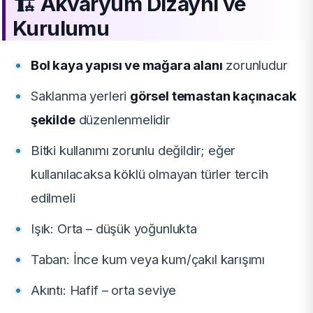
🏗️
Akvaryum Dizaynı ve
Kurulumu
Bol kaya yapısı ve mağara alanı
zorunludur
Saklanma yerleri
görsel temastan kaçınacak
şekilde
düzenlenmelidir
Bitki kullanımı zorunlu değildir; eğer
kullanılacaksa köklü olmayan türler tercih
edilmeli
Işık: Orta – düşük yoğunlukta
Taban: İnce kum veya kum/çakıl karışımı
Akıntı: Hafif – orta seviye