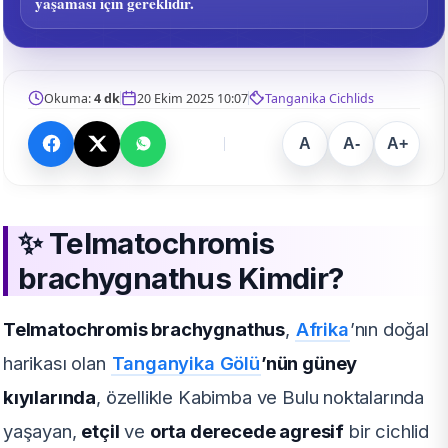
yaşaması için gereklidir.
Okuma:
4 dk
20 Ekim 2025 10:07
Tanganika Cichlids
A
A-
A+
✨
Telmatochromis
brachygnathus Kimdir?
Telmatochromis brachygnathus
,
Afrika
’nın doğal
harikası olan
Tanganyika Gölü
’nün güney
kıyılarında
, özellikle Kabimba ve Bulu noktalarında
yaşayan,
etçil
ve
orta derecede agresif
bir cichlid