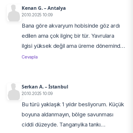
tankına oturmuş bir tür, pH yüksekse
Kenan G. – Antalya
20.10.2025 10:09
sorun çıkarmıyor.
Bana göre akvaryum hobisinde göz ardı
edilen ama çok ilginç bir tür. Yavrulara
ilgisi yüksek değil ama üreme döneminde
erkek bölgesini terk etmiyor. Saklanma
Cevapla
alanı olmazsa stres oluyorlar. Işık loş
olunca daha rahat davranıyorlar. Canlı
yemleri çok seviyorlar, özellikle
Serkan A. – İstanbul
20.10.2025 10:09
bloodworm verdiğimde hemen
Bu türü yaklaşık 1 yıldır besliyorum. Küçük
saldırıyorlar.
boyuna aldanmayın, bölge savunması
ciddi düzeyde. Tanganyika tankı