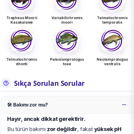
Tropheus Moorii
Variabilichromis
Telmatochromis
Kasakalawe
moori
temporalis
Telmatochromis
Paleolamprologus
Neolamprologus
dhonti
toae
ventralis
Sıkça Sorulan Sorular
🛠️ Bakımı zor mu?
Hayır, ancak dikkat gerektirir.
Bu türün bakımı
zor değildir
, fakat
yüksek pH