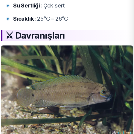
Su Sertliği:
Çok sert
Sıcaklık:
25°C – 26°C
⚔️
Davranışları