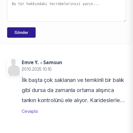
Gönder
Emre Y. – Samsun
20.10.2025 10:10
İlk başta çok saklanan ve temkinli bir balık
gibi dursa da zamanla ortama alışınca
tankın kontrolünü ele alıyor. Karideslerle
denemiştim, büyük hata. Canlı ne bulsa
Cevapla
avlıyor. Çok agresif değil ama sabit bir
alanı var ve orayı bırakmıyor. Tanganyika