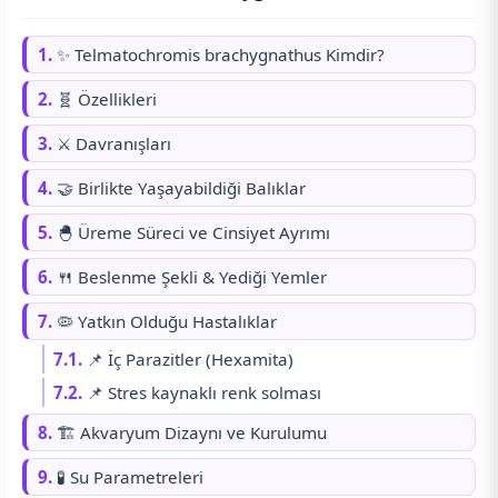
1.
✨ Telmatochromis brachygnathus Kimdir?
2.
🧬 Özellikleri
3.
⚔️ Davranışları
4.
🤝 Birlikte Yaşayabildiği Balıklar
5.
🐣 Üreme Süreci ve Cinsiyet Ayrımı
6.
🍴 Beslenme Şekli & Yediği Yemler
7.
🦠 Yatkın Olduğu Hastalıklar
7.1.
📌 İç Parazitler (Hexamita)
7.2.
📌 Stres kaynaklı renk solması
8.
🏗️ Akvaryum Dizaynı ve Kurulumu
9.
🧪 Su Parametreleri