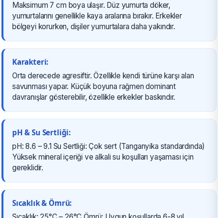
Maksimum 7 cm boya ulaşır. Düz yumurta döker,
yumurtalarını genellikle kaya aralarına bırakır. Erkekler
bölgeyi korurken, dişiler yumurtalara daha yakındır.
Karakteri:
Orta derecede agresiftir. Özellikle kendi türüne karşı alan
savunması yapar. Küçük boyuna rağmen dominant
davranışlar gösterebilir, özellikle erkekler baskındır.
pH & Su Sertliği:
pH: 8.6 – 9.1 Su Sertliği: Çok sert (Tanganyika standardında)
Yüksek mineral içeriği ve alkali su koşulları yaşaması için
gereklidir.
Sıcaklık & Ömrü:
Sıcaklık: 25°C – 26°C Ömrü: Uygun koşullarda 6-8 yıl