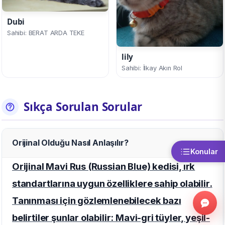
Dubi
Sahibi: BERAT ARDA TEKE
lily
Sahibi: İlkay Akın Rol
Sıkça Sorulan Sorular
Orijinal Olduğu Nasıl Anlaşılır?
Konular
Orijinal Mavi Rus (Russian Blue) kedisi, ırk
standartlarına uygun özelliklere sahip olabilir.
Tanınması için gözlemlenebilecek bazı
belirtiler şunlar olabilir: Mavi-gri tüyler, yeşil-