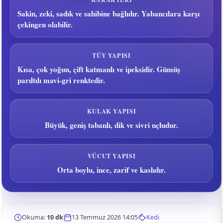
Sakin, zeki, sadık ve sahibine bağlıdır. Yabancılara karşı
çekingen olabilir.
TÜY YAPISI
Kısa, çok yoğun, çift katmanlı ve ipeksidir. Gümüş
parıltılı mavi-gri renktedir.
KULAK YAPISI
Büyük, geniş tabanlı, dik ve sivri uçludur.
VÜCUT YAPISI
Orta boylu, ince, zarif ve kaslıdır.
Okuma:
10 dk
13 Temmuz 2026 14:05
Kedi