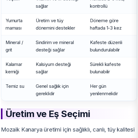
sağlar
kontrollü
Yumurta
Üretim ve tüy
Döneme göre
maması
dönemini destekler
haftada 1-3 kez
Mineral /
Sindirim ve mineral
Kafeste düzenli
grit
desteği sağlar
bulundurulabilir
Kalamar
Kalsiyum desteği
Sürekli kafeste
kemiği
sağlar
bulunabilir
Temiz su
Genel sağlık için
Her gün
gereklidir
yenilenmelidir
Üretim ve Eş Seçimi
Mozaik Kanarya üretimi için sağlıklı, canlı, tüy kalitesi