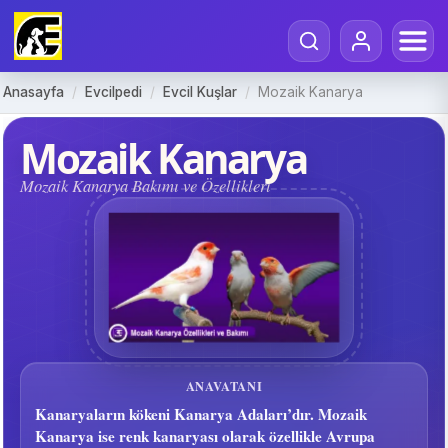
Anasayfa
/
Evcilpedi
/
Evcil Kuşlar
/
Mozaik Kanarya
Mozaik Kanarya
Mozaik Kanarya Bakımı ve Özellikleri
ANAVATANI
Kanaryaların kökeni Kanarya Adaları’dır. Mozaik
Kanarya ise renk kanaryası olarak özellikle Avrupa