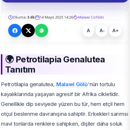
Okuma:
3 dk
14 Mayıs 2025 14:26
Malawi Cichlids
A
A-
A+
🌍 Petrotilapia Genalutea
Tanıtım
Petrotilapia genalutea,
Malawi Gölü
'nün tortulu
kayalıklarında yaşayan agresif bir Afrika cikletidir.
Genellikle dip seviyede yüzen bu tür, hem etçil hem
otçul beslenme davranışına sahiptir. Erkekleri sarımsı
mavi tonlarda renklere sahipken, dişiler daha soluk