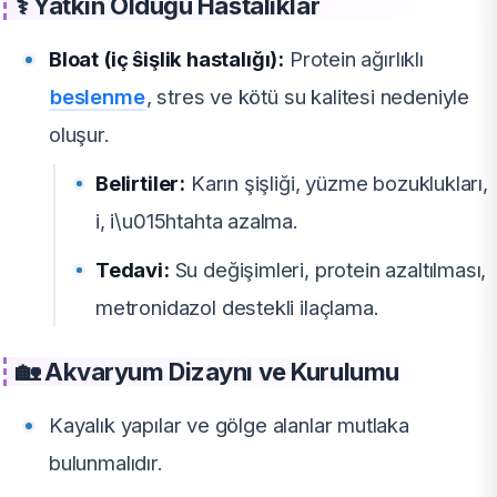
⚕️ Yatkın Olduğu Hastalıklar
Bloat (iç ŝişlik hastalığı):
Protein ağırlıklı
beslenme
, stres ve kötü su kalitesi nedeniyle
oluşur.
Belirtiler:
Karın şişliği, yüzme bozuklukları,
i, i\u015htahta azalma.
Tedavi:
Su değişimleri, protein azaltılması,
metronidazol destekli ilaçlama.
🏡 Akvaryum Dizaynı ve Kurulumu
Kayalık yapılar ve gölge alanlar mutlaka
bulunmalıdır.