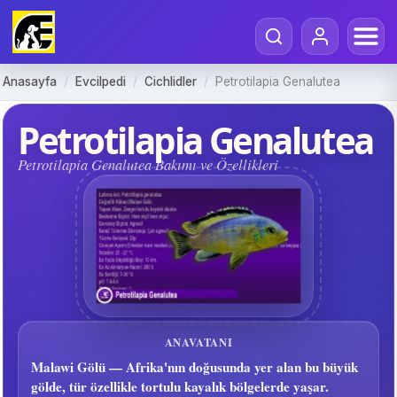
Anasayfa
/
Evcilpedi
/
Cichlidler
/
Petrotilapia Genalutea
Petrotilapia Genalutea
Petrotilapia Genalutea Bakımı ve Özellikleri
ANAVATANI
Malawi Gölü — Afrika'nın doğusunda yer alan bu büyük
gölde, tür özellikle tortulu kayalık bölgelerde yaşar.