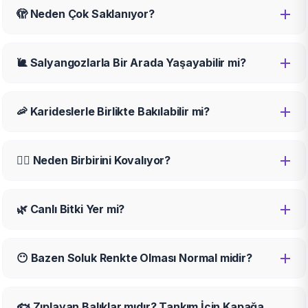
🫣 Neden Çok Saklanıyor?
🐌 Salyangozlarla Bir Arada Yaşayabilir mi?
🦐 Karideslerle Birlikte Bakılabilir mi?
🏃‍♂️ Neden Birbirini Kovalıyor?
🌿 Canlı Bitki Yer mi?
😶 Bazen Soluk Renkte Olması Normal midir?
🐟 Zıplayan Balıklar mıdır? Tankım İçin Kapağa