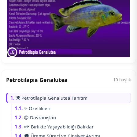
Petrotilapia Genalutea
10 başlık
1.
🌍 Petrotilapia Genalutea Tanıtım
1.1.
✨ Özellikleri
1.2.
😡 Davranışları
1.3.
🐟 Birlikte Yaşayabildiği Balıklar
1.4.
🎓 Üreme Süreci ve Cinsiyet Ayrımı