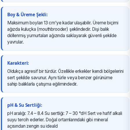
Boy & Üreme Şekli:
Maksimum boyları 13 cm’ye kadar ulaşabilir. Üreme biçimi
ağızda kuluçka (mouthbrooder) şeklindedir. Dişi balık
döllenmiş yumurtaları ağızında saklayarak güvenli şekilde
yavrular.
Karakteri:
Oldukça agresif bir türdür. Özellikle erkekler kendi bölgelerini
sert şekilde savunur. Aynı türle veya benzer görünüme
sahip balıklarla çatışma eğilimindedir.
pH & Su Sertliği:
pH aralığı: 7.4 – 8.4 Su sertliği: 7 – 30 °dH Sert ve hafif alkali
suyu tercih ederler. Doğal ortamlarındaki gibi mineral
açısından zengin su ideald