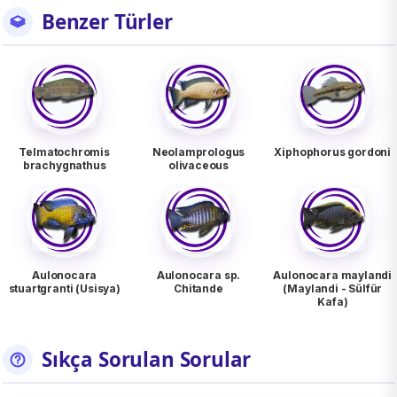
Benzer Türler
Telmatochromis
Neolamprologus
Xiphophorus gordoni
brachygnathus
olivaceous
Aulonocara
Aulonocara sp.
Aulonocara maylandi
stuartgranti (Usisya)
Chitande
(Maylandi - Sülfür
Kafa)
Sıkça Sorulan Sorular