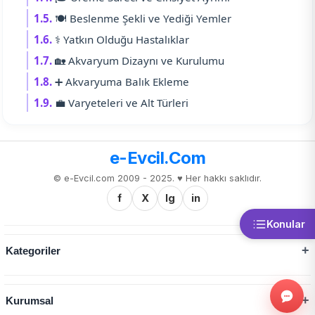
1.5.
🍽️ Beslenme Şekli ve Yediği Yemler
1.6.
⚕️ Yatkın Olduğu Hastalıklar
1.7.
🏡 Akvaryum Dizaynı ve Kurulumu
1.8.
➕ Akvaryuma Balık Ekleme
1.9.
💼 Varyeteleri ve Alt Türleri
e-Evcil.Com
© e-Evcil.com 2009 - 2025. ♥️ Her hakkı saklıdır.
f
X
Ig
in
Konular
Kategoriler
Kurumsal