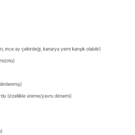
, ince ay çekirdeği, kanarya yemi karışık olabilir)
emizotu)
ilimlenmiş)
rdu (özellikle üreme/yavru dönemi)
n)