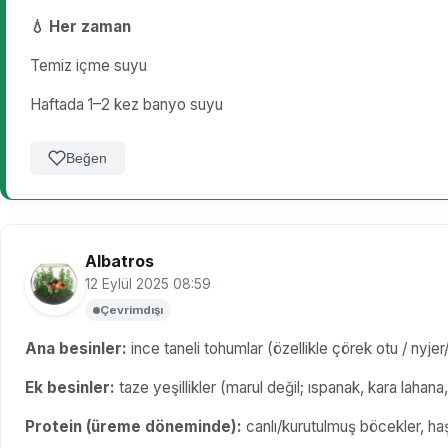
💧 Her zaman
Temiz içme suyu
Haftada 1–2 kez banyo suyu
Beğen
Albatros
12 Eylül 2025 08:59
Çevrimdışı
Ana besinler:
ince taneli tohumlar (özellikle çörek otu / nyjer
Ek besinler:
taze yeşillikler (marul değil; ıspanak, kara lahana
Protein (üreme döneminde):
canlı/kurutulmuş böcekler, haş