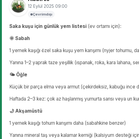
12 Eylül 2025 09:00
Çevrimdışı
Saka kuşu için günlük yem listesi
(ev ortamı için):
🌞 Sabah
1 yemek kaşığı özel saka kuşu yem karışımı (nyjer tohumu, darı
Yanına 1–2 yaprak taze yeşillik (ıspanak, roka, kara lahana, s
🌤 Öğle
Küçük bir parça elma veya armut (çekirdeksiz, kabuğu ince d
Haftada 2–3 kez: çok az haşlanmış yumurta sarısı veya un ku
🌙 Akşamüstü
1 yemek kaşığı tohum karışımı daha (sabahkine benzer)
Yanına mineral taş veya kalamar kemiği (kalsiyum desteği içi