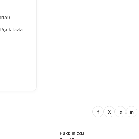
rtar).
üt/çok fazla
f
X
Ig
in
Hakkımızda