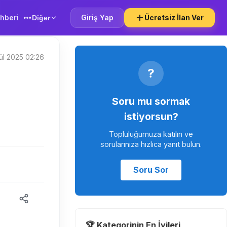
hberi
Giriş Yap
Ücretsiz İlan Ver
Diğer
ül 2025 02:26
?
Soru mu sormak
istiyorsun?
Topluluğumuza katılın ve
sorularınıza hızlıca yanıt bulun.
Soru Sor
🏆 Kategorinin En İyileri