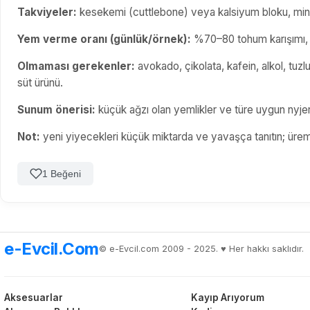
Takviyeler:
kesekemi (cuttlebone) veya kalsiyum bloku, mine
Yem verme oranı (günlük/örnek):
%70–80 tohum karışımı, %
Olmaması gerekenler:
avokado, çikolata, kafein, alkol, tuzl
süt ürünü.
Sunum önerisi:
küçük ağzı olan yemlikler ve türe uygun nyjer
Not:
yeni yiyecekleri küçük miktarda ve yavaşça tanıtın; üre
1 Beğeni
e-Evcil.Com
© e-Evcil.com 2009 - 2025. ♥️ Her hakkı saklıdır.
Aksesuarlar
Kayıp Arıyorum