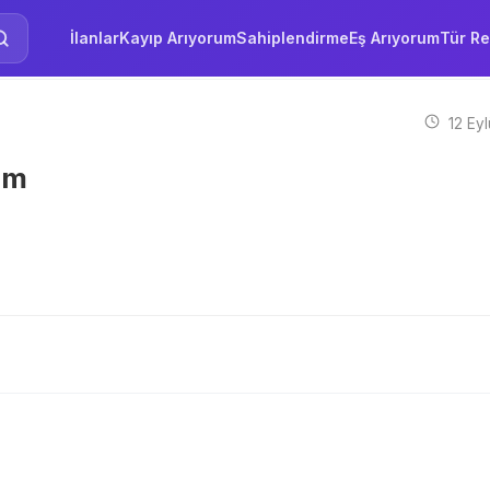
İlanlar
Kayıp Arıyorum
Sahiplendirme
Eş Arıyorum
Tür Re
12 Eyl
yim