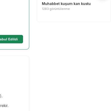
Muhabbet kuşum kan kustu
1283 görüntülenme
abul Edildi
).
rekir.