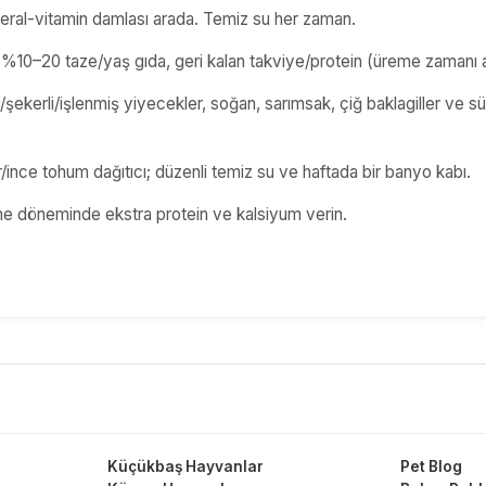
ral-vitamin damlası arada. Temiz su her zaman.
10–20 taze/yaş gıda, geri kalan takviye/protein (üreme zamanı a
u/şekerli/işlenmiş yiyecekler, soğan, sarımsak, çiğ baklagiller ve s
/ince tohum dağıtıcı; düzenli temiz su ve haftada bir banyo kabı.
me döneminde ekstra protein ve kalsiyum verin.
Küçükbaş Hayvanlar
Pet Blog