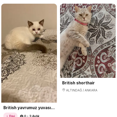
British shorthair
ALTINDAĞ / ANKARA
British yavrumuz yuvasını arıyor
♀ Dişi
🎂 0 - 3 Aylık