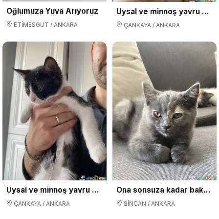
Oğlumuza Yuva Arıyoruz
Uysal ve minnoş yavru kedi
ETİMESGUT / ANKARA
ÇANKAYA / ANKARA
Uysal ve minnoş yavru kedi
Ona sonsuza kadar bakacak ve güvenilir ortamda takip edilecek bir eve verilecektir
ÇANKAYA / ANKARA
SİNCAN / ANKARA