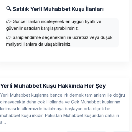
🔍 Satılık Yerli Muhabbet Kuşu İlanları
👉 Güncel ilanları inceleyerek en uygun fiyatlı ve
güvenilir satıcıları karşılaştırabilirsiniz.
👉 Sahiplendirme seçenekleri ile ücretsiz veya düşük
maliyetli ilanlara da ulaşabilirsiniz.
Yerli Muhabbet Kuşu Hakkında Her Şey
Yerli Muhabbet kuşlarına bence ırk demek tam anlamı ile doğru
olmayacaktır daha çok Hollanda ve Çek Muhabbet kuşlarının
kırılması le ülkemizde bakılmaya başlayan orta ölçek bir
muhabbet kuşu ırkıdır. Pakistan Muhabbet kuşundan daha iri
a...