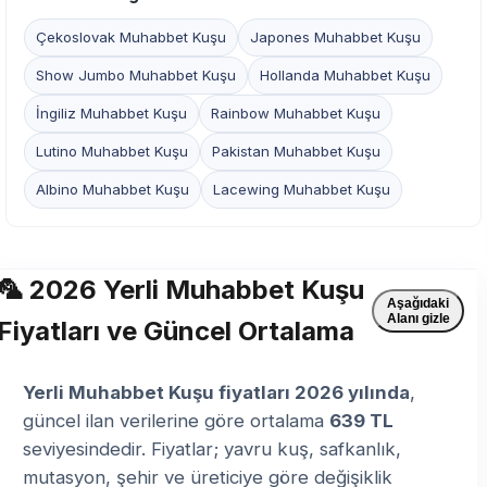
Çekoslovak Muhabbet Kuşu
Japones Muhabbet Kuşu
Show Jumbo Muhabbet Kuşu
Hollanda Muhabbet Kuşu
İngiliz Muhabbet Kuşu
Rainbow Muhabbet Kuşu
Lutino Muhabbet Kuşu
Pakistan Muhabbet Kuşu
Albino Muhabbet Kuşu
Lacewing Muhabbet Kuşu
🦜 2026 Yerli Muhabbet Kuşu
Aşağıdaki
Alanı gizle
Fiyatları ve Güncel Ortalama
Yerli Muhabbet Kuşu fiyatları 2026 yılında
,
güncel ilan verilerine göre ortalama
639 TL
seviyesindedir. Fiyatlar; yavru kuş, safkanlık,
mutasyon, şehir ve üreticiye göre değişiklik