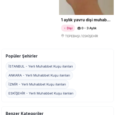
1 aylık yavru dişi muhabbet kuşu
♀ Dişi
🎂 0 - 3 Aylık
TEPEBAŞI / ESKİŞEHİR
Popüler Şehirler
İSTANBUL - Yerli Muhabbet Kuşu ilanları
ANKARA - Yerli Muhabbet Kuşu ilanları
İZMİR - Yerli Muhabbet Kuşu ilanları
ESKİŞEHİR - Yerli Muhabbet Kuşu ilanları
Benzer Kategoriler