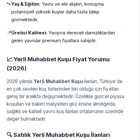
🐾
Yaş & Eğitim:
Yavru ve ele alışkın, konuşma
potansiyeli yüksek kuşlar daha fazla talep
görmektedir.
📍
Üretici Kalitesi:
Yarışma dereceli damızlıklardan
gelen yavrular premium fiyatlara sahiptir.
📈 Yerli Muhabbet Kuşu Fiyat Yorumu
(2026)
2026 yılında
Yerli Muhabbet Kuşu
ilanları, Türkiye'de
en çok sevilen kuş türlerinden biri olduğu için fiyatları
geniş bir aralıkta değişmektedir. Özellikle güncel piyasa
koşulları ve bakım maliyetleri göz önüne alındığında,
sağlıklı ve kaliteli yavru kuş ilanları ortalamanın üzerinde
değer bulmaktadır.
🔍 Satılık Yerli Muhabbet Kuşu İlanları