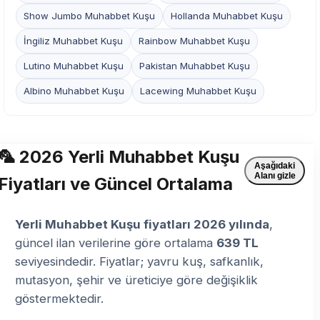
Show Jumbo Muhabbet Kuşu
Hollanda Muhabbet Kuşu
İngiliz Muhabbet Kuşu
Rainbow Muhabbet Kuşu
Lutino Muhabbet Kuşu
Pakistan Muhabbet Kuşu
Albino Muhabbet Kuşu
Lacewing Muhabbet Kuşu
🦜 2026 Yerli Muhabbet Kuşu
Aşağıdaki
Alanı gizle
Fiyatları ve Güncel Ortalama
Yerli Muhabbet Kuşu fiyatları 2026 yılında
,
güncel ilan verilerine göre ortalama
639 TL
seviyesindedir. Fiyatlar; yavru kuş, safkanlık,
mutasyon, şehir ve üreticiye göre değişiklik
göstermektedir.