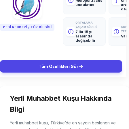
Melopsittacus
cm
undulatus
ara
deği
ORTALAMA
PEDI REHBERI / TÜR BILGISI
YAŞAM SÜRESI
KON
7 ila 15 yıl
YETE
arasında
Var
değişebilir
Tüm Özellikleri Gör
Yerli Muhabbet Kuşu Hakkında
Bilgi
Yerli muhabbet kuşu, Türkiye’de en yaygın beslenen ve