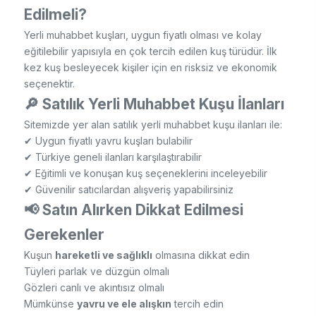
Edilmeli?
Yerli muhabbet kuşları, uygun fiyatlı olması ve kolay
eğitilebilir yapısıyla en çok tercih edilen kuş türüdür. İlk
kez kuş besleyecek kişiler için en risksiz ve ekonomik
seçenektir.
🔎 Satılık Yerli Muhabbet Kuşu İlanları
Sitemizde yer alan satılık yerli muhabbet kuşu ilanları ile:
✔ Uygun fiyatlı yavru kuşları bulabilir
✔ Türkiye geneli ilanları karşılaştırabilir
✔ Eğitimli ve konuşan kuş seçeneklerini inceleyebilir
✔ Güvenilir satıcılardan alışveriş yapabilirsiniz
📢 Satın Alırken Dikkat Edilmesi
Gerekenler
Kuşun
hareketli ve sağlıklı
olmasına dikkat edin
Tüyleri parlak ve düzgün olmalı
Gözleri canlı ve akıntısız olmalı
Mümkünse
yavru ve ele alışkın
tercih edin