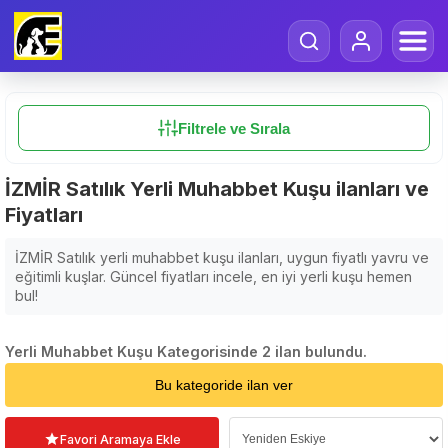
Filtrele ve Sırala
İZMİR Satılık Yerli Muhabbet Kuşu ilanları ve
Fiyatları
İZMİR Satılık yerli muhabbet kuşu ilanları, uygun fiyatlı yavru ve
eğitimli kuşlar. Güncel fiyatları incele, en iyi yerli kuşu hemen
bul!
Yerli Muhabbet Kuşu Kategorisinde 2 ilan bulundu.
Sıralama Seçin
Bu kategoride ilan ver
Favori Aramaya Ekle