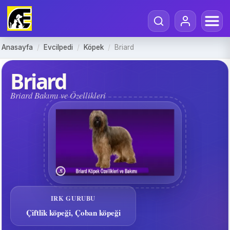
Anasayfa
/
Evcilpedi
/
Köpek
/
Briard
Briard
Briard Bakımı ve Özellikleri
IRK GURUBU
Çiftlik köpeği, Çoban köpeği