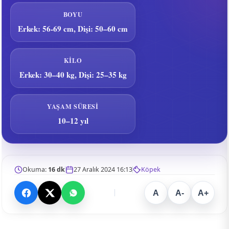
BOYU
Erkek: 56-69 cm, Dişi: 50–60 cm
KILO
Erkek: 30–40 kg, Dişi: 25–35 kg
YAŞAM SÜRESI
10–12 yıl
Okuma:
16 dk
27 Aralık 2024 16:13
Köpek
A
A-
A+