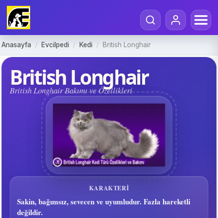
Anasayfa
/
Evcilpedi
/
Kedi
/
British Longhair
British Longhair
British Longhair Bakımı ve Özellikleri
KARAKTERI
Sakin, bağımsız, sevecen ve uyumludur. Fazla hareketli
değildir.