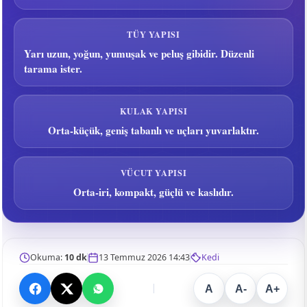
TÜY YAPISI
Yarı uzun, yoğun, yumuşak ve peluş gibidir. Düzenli
tarama ister.
KULAK YAPISI
Orta-küçük, geniş tabanlı ve uçları yuvarlaktır.
VÜCUT YAPISI
Orta-iri, kompakt, güçlü ve kaslıdır.
Okuma:
10 dk
13 Temmuz 2026 14:43
Kedi
A
A-
A+