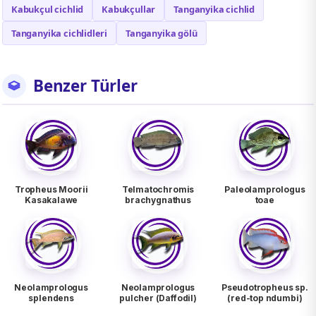
Kabukçul cichlid
Kabukçullar
Tanganyika cichlid
Tanganyika cichlidleri
Tanganyika gölü
Benzer Türler
Tropheus Moorii
Telmatochromis
Paleolamprologus
Kasakalawe
brachygnathus
toae
Neolamprologus
Neolamprologus
Pseudotropheus sp.
splendens
pulcher (Daffodil)
(red-top ndumbi)