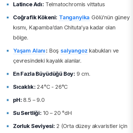
Latince Adı:
Telmatochromis vittatus
Coğrafik Kökeni:
Tanganyika
Gölü’nün güney
kısmı, Kapamba’dan Chituta’ya kadar olan
bölge.
Yaşam Alanı
:
Boş
salyangoz
kabukları ve
çevresindeki kayalık alanlar.
En Fazla Büyüdüğü Boy:
9 cm.
Sıcaklık:
24°C - 26°C
pH:
8.5 – 9.0
Su Sertliği:
10 – 20 °dH
Zorluk Seviyesi:
2 (Orta düzey akvaristler için