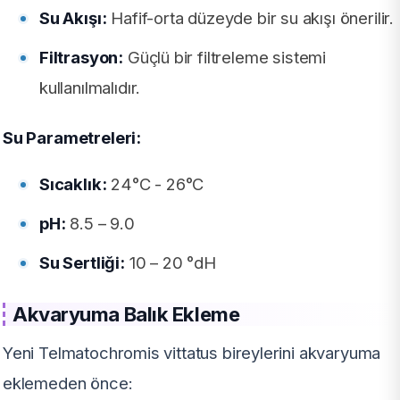
Su Akışı:
Hafif-orta düzeyde bir su akışı önerilir.
Filtrasyon:
Güçlü bir filtreleme sistemi
kullanılmalıdır.
Su Parametreleri:
Sıcaklık:
24°C - 26°C
pH:
8.5 – 9.0
Su Sertliği:
10 – 20 °dH
Akvaryuma Balık Ekleme
Yeni Telmatochromis vittatus bireylerini akvaryuma
eklemeden önce: