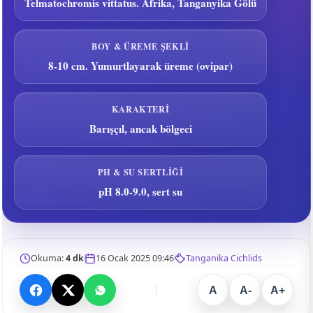
Telmatochromis vittatus. Afrika, Tanganyika Gölü
BOY & ÜREME ŞEKLI
8-10 cm. Yumurtlayarak üreme (ovipar)
KARAKTERI
Barışçıl, ancak bölgeci
PH & SU SERTLIĞI
pH 8.0-9.0, sert su
Okuma:
4 dk
16 Ocak 2025 09:46
Tanganika Cichlids
A
A-
A+