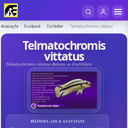
Anasayfa
/
Evcilpedi
/
Cichlidler
/
Telmatochromis vittatus
Telmatochromis
vittatus
Telmatochromis vittatus Bakımı ve Özellikleri
BILIMSEL ADI & ANAVATANI