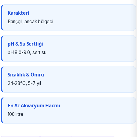
Karakteri
Barışçıl, ancak bölgeci
pH & Su Sertliği
pH 8.0-9.0, sert su
Sıcaklık & Ömrü
24-28°C, 5-7 yıl
En Az Akvaryum Hacmi
100 litre