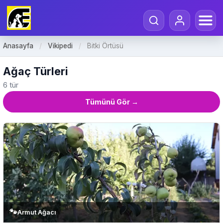
Anasayfa
/
Vikipedi
/
Bitki Örtüsü
Ağaç Türleri
6 tür
Tümünü Gör →
🐾
Armut Ağacı