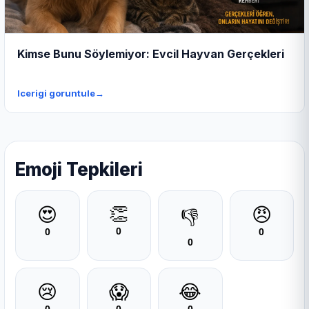
Kimse Bunu Söylemiyor: Evcil Hayvan Gerçekleri
Icerigi goruntule
→
Emoji Tepkileri
👏
😍
😠
👎
0
0
0
0
😢
😱
😂