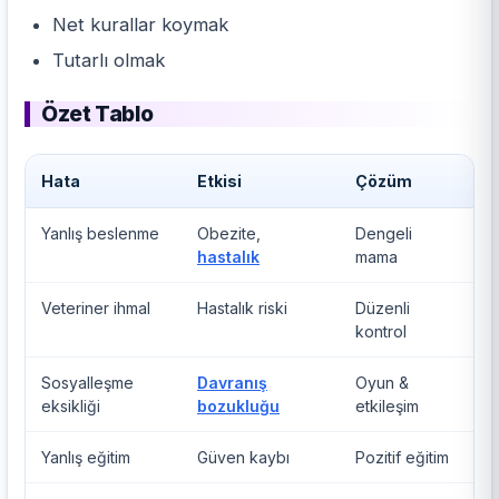
Net kurallar koymak
Tutarlı olmak
Özet Tablo
Hata
Etkisi
Çözüm
Yanlış beslenme
Obezite,
Dengeli
hastalık
mama
Veteriner ihmal
Hastalık riski
Düzenli
kontrol
Sosyalleşme
Davranış
Oyun &
eksikliği
bozukluğu
etkileşim
Yanlış eğitim
Güven kaybı
Pozitif eğitim