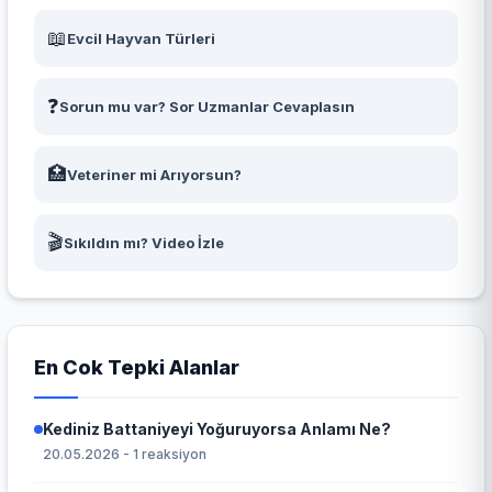
📖
Evcil Hayvan Türleri
❓
Sorun mu var? Sor Uzmanlar Cevaplasın
🏥
Veteriner mi Arıyorsun?
🎬
Sıkıldın mı? Video İzle
En Cok Tepki Alanlar
Kediniz Battaniyeyi Yoğuruyorsa Anlamı Ne?
20.05.2026 - 1 reaksiyon