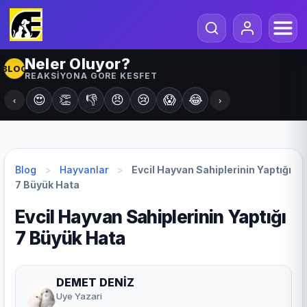
Neler Oluyor?
BLOG
REAKSIYONA GORE KESFET
😍
👏
👎
😠
😢
😱
😂
‹
›
Blog
>
Hayvanlar
>
Evcil Hayvan Sahiplerinin Yaptığı
7 Büyük Hata
Evcil Hayvan Sahiplerinin Yaptığı
7 Büyük Hata
DEMET DENİZ
Uye Yazari