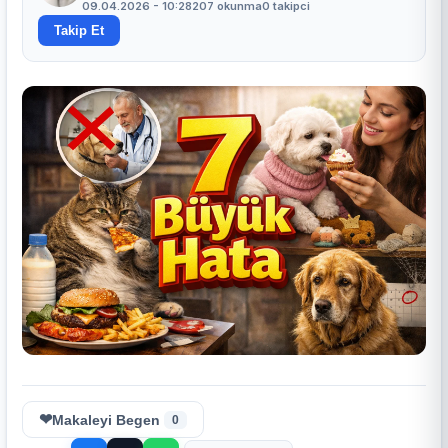
09.04.2026 - 10:28
207 okunma
0 takipci
Takip Et
❤
Makaleyi Begen
0