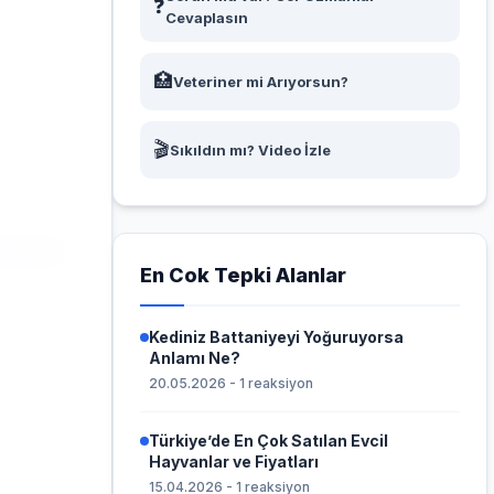
❓
Cevaplasın
🏥
Veteriner mi Arıyorsun?
🎬
Sıkıldın mı? Video İzle
En Cok Tepki Alanlar
Kediniz Battaniyeyi Yoğuruyorsa
Anlamı Ne?
20.05.2026 - 1 reaksiyon
Türkiye’de En Çok Satılan Evcil
Hayvanlar ve Fiyatları
15.04.2026 - 1 reaksiyon