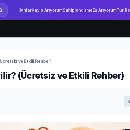
İlanlar
Kayıp Arıyorum
Sahiplendirme
Eş Arıyorum
Tür Re
(Ücretsiz ve Etkili Rehber)
lir? (Ücretsiz ve Etkili Rehber)