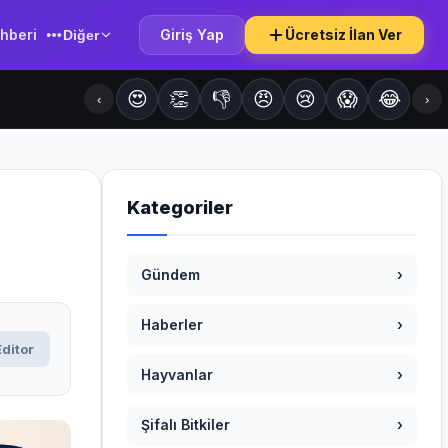
hberi
Giriş Yap
Ücretsiz İlan Ver
Diğer
😍
👏
👎
😠
😢
😱
😂
‹
›
Kategoriler
Gündem
›
Haberler
›
Editor
Hayvanlar
›
Şifalı Bitkiler
›