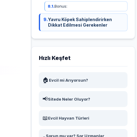
8.1.
Bonus:
9.
Yavru Köpek Sahiplendirirken
Dikkat Edilmesi Gerekenler
Hızlı Keşfet
🏠
Evcil mi Arıyorsun?
📢
Sitede Neler Oluyor?
📖
Evcil Hayvan Türleri
Sorun mu var? Sor Uzmanlar