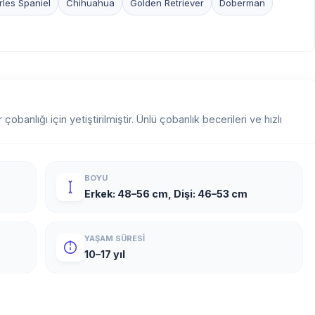
rles Spaniel
Chihuahua
Golden Retriever
Doberman
 çobanlığı için yetiştirilmiştir. Ünlü çobanlık becerileri ve hızlı
BOYU
Erkek: 48–56 cm, Dişi: 46–53 cm
YAŞAM SÜRESI
10–17 yıl