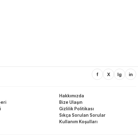
f
X
Ig
in
Hakkımızda
eri
Bize Ulaşın
i
Gizlilik Politikası
Sıkça Sorulan Sorular
Kullanım Koşulları