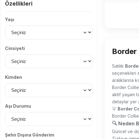
Özellikleri
Yaşı
Cinsiyeti
Border 
Satılık
Border
seçenekleri s
Kimden
aralıklarına k
Border Collie
aktif yaşam ta
detaylar yer al
Aşı Durumu
💡
Border Col
Border Collie 
🔍 Neden B
Güncel ve doğ
Şehir Dışına Gönderim
Türkiye genel