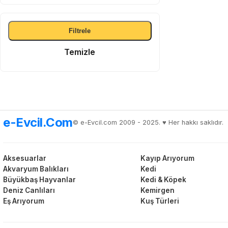
Filtrele
Temizle
e-Evcil.Com
© e-Evcil.com 2009 - 2025. ♥️ Her hakkı saklıdır.
Aksesuarlar
Kayıp Arıyorum
Akvaryum Balıkları
Kedi
Büyükbaş Hayvanlar
Kedi & Köpek
Deniz Canlıları
Kemirgen
Eş Arıyorum
Kuş Türleri