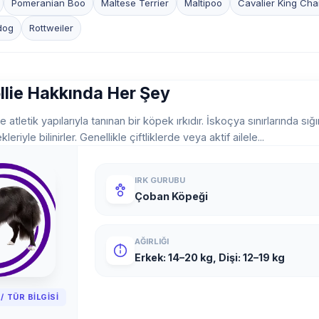
Pomeranian Boo
Maltese Terrier
Maltipoo
Cavalier King Cha
dog
Rottweiler
llie Hakkında Her Şey
e atletik yapılarıyla tanınan bir köpek ırkıdır. İskoçya sınırlarında sığır
iyle bilinirler. Genellikle çiftliklerde veya aktif ailele...
IRK GURUBU
Çoban Köpeği
AĞIRLIĞI
Erkek: 14–20 kg, Dişi: 12–19 kg
/ TÜR BILGISI