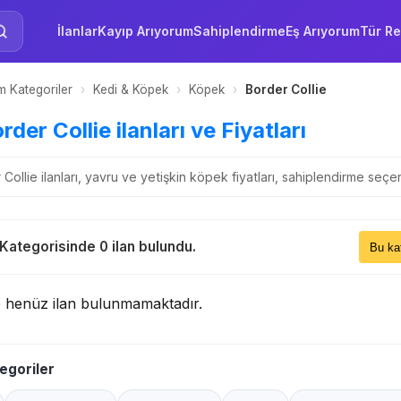
İlanlar
Kayıp Arıyorum
Sahiplendirme
Eş Arıyorum
Tür Re
 Kategoriler
›
Kedi & Köpek
›
Köpek
›
Border Collie
rder Collie ilanları ve Fiyatları
r Collie ilanları, yavru ve yetişkin köpek fiyatları, sahiplendirme se
Sıral
 Kategorisinde 0 ilan bulundu.
Bu 
e henüz ilan bulunmamaktadır.
egoriler