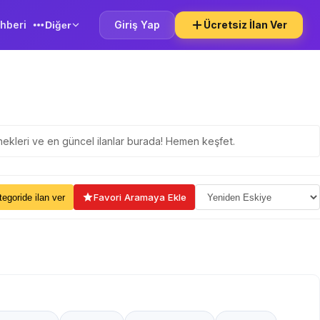
hberi
Giriş Yap
Ücretsiz İlan Ver
Diğer
çenekleri ve en güncel ilanlar burada! Hemen keşfet.
ama Seçin
Favori Aramaya Ekle
kategoride ilan ver