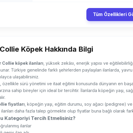
Tüm Özellikleri G
Collie Köpek Hakkında Bilgi
 Collie köpek ilanları
, yüksek zekâsı, enerjik yapısı ve eğitilebilirl
unar. Türkiye genelinde farklı şehirlerden paylaşılan ilanlarda, yavru 
olayca ulaşabilirsiniz.
, özellikle sürü yönetimi ve itaat eğitimi konusunda dünyanın en başar
rzına sahip bireyler için ideal bir tercihtir. İlanlarda köpeğin yaşı, sa
ır.
lie fiyatları
, köpeğin yaşı, eğitim durumu, soy ağacı (pedigree) ve fi
ilanları daha fazla talep görmekte olup fiyatlar buna bağlı olarak farklı
u Kategoriyi Tercih Etmelisiniz?
rulanmış ilanlar
i geniş ilan ağı