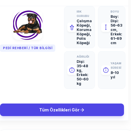
IRK
BOYU
GURUBU
Boy:
Çalışma
Dişi:
Köpeği,
56–63
Koruma
cm,
Köpeği,
Erkek:
Polis
61–69
Köpeği
cm
PEDI REHBERI / TÜR BILGISI
AĞIRLIĞI
Dişi:
YAŞAM
35–48
SÜRESI
kg,
8–10
Erkek:
yıl
50–60
kg
Tüm Özellikleri Gör