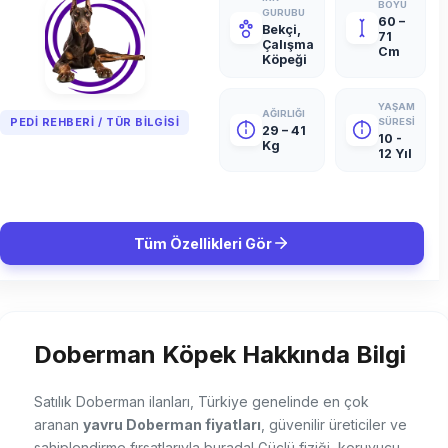
BOYU
GURUBU
60 –
Bekçi,
71
Çalışma
Cm
Köpeği
YAŞAM
AĞIRLIĞI
PEDI REHBERI / TÜR BILGISI
SÜRESI
29 – 41
10 -
Kg
12 Yıl
Tüm Özellikleri Gör
Doberman Köpek Hakkında Bilgi
Satılık Doberman ilanları, Türkiye genelinde en çok
aranan
yavru Doberman fiyatları
, güvenilir üreticiler ve
sahiplendirme fırsatlarıyla burada! Güçlü fiziği, koruyucu