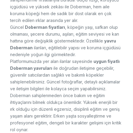
içgüdüsü ve yüksek zekâsı ile Doberman, hem aile
koruma köpeği hem de sadık bir dost olarak en çok
tercih edilen ırklar arasında yer alır.
Güncel
Doberman fiyatları
, köpeğin yaşı, safkan olup
olmaması, şecere durumu, aşıları, eğitim seviyesi ve kan
hattına göre değişiklik göstermektedir. Özellikle
yavru
Doberman
ilanları, eğitilebilir yapısı ve koruma içgüdüsü
nedeniyle yoğun ilgi görmektedir.
Platformumuzda yer alan ilanlar sayesinde
uygun fiyatlı
Doberman yavruları
ile doğrudan iletişime geçebilir,
güvenilir satıcılardan sağlıklı ve bakımlı köpekler
sahiplenebilirsiniz. Güncel fotoğraflar, detaylı açıklamalar
ve iletişim bilgileri ile kolayca seçim yapabilirsiniz.
Doberman sahiplenmeden önce bakım ve eğitim
ihtiyaçlarını bilmek oldukça önemlidir. Yüksek enerjili bir
ırk olduğu için düzenli egzersiz, disiplinli eğitim ve geniş
yaşam alanı gerektirir. Erken yaşta sosyalleştirme ve
profesyonel eğitim, dengeli bir karakter gelişimi için kritik
rol oynar.