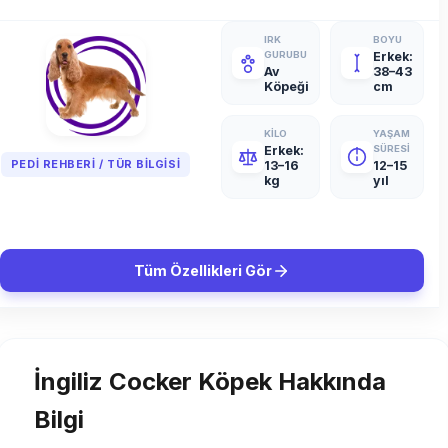
IRK
BOYU
GURUBU
Erkek:
Av
38–43
Köpeği
cm
KILO
YAŞAM
Erkek:
SÜRESI
PEDI REHBERI / TÜR BILGISI
13–16
12–15
kg
yıl
Tüm Özellikleri Gör
İngiliz Cocker Köpek Hakkında
Bilgi