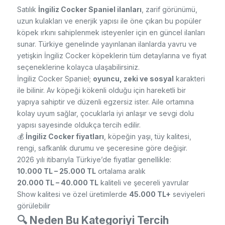
Satılık
İngiliz Cocker Spaniel ilanları
, zarif görünümü,
uzun kulakları ve enerjik yapısı ile öne çıkan bu popüler
köpek ırkını sahiplenmek isteyenler için en güncel ilanları
sunar. Türkiye genelinde yayınlanan ilanlarda yavru ve
yetişkin İngiliz Cocker köpeklerin tüm detaylarına ve fiyat
seçeneklerine kolayca ulaşabilirsiniz.
İngiliz Cocker Spaniel;
oyuncu, zeki ve sosyal
karakteri
ile bilinir. Av köpeği kökenli olduğu için hareketli bir
yapıya sahiptir ve düzenli egzersiz ister. Aile ortamına
kolay uyum sağlar, çocuklarla iyi anlaşır ve sevgi dolu
yapısı sayesinde oldukça tercih edilir.
💰
İngiliz Cocker fiyatları
, köpeğin yaşı, tüy kalitesi,
rengi, safkanlık durumu ve şeceresine göre değişir.
2026 yılı itibarıyla Türkiye’de fiyatlar genellikle:
10.000 TL – 25.000 TL
ortalama aralık
20.000 TL – 40.000 TL
kaliteli ve şecereli yavrular
Show kalitesi ve özel üretimlerde
45.000 TL+
seviyeleri
görülebilir
🔍 Neden Bu Kategoriyi Tercih