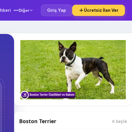
hberi
Giriş Yap
Ücretsiz İlan Ver
Diğer
Boston Terrier
6 başlık