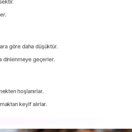
ektir.
er.
rklara göre daha düşüktür.
da dinlenmeye geçerler.
ekten hoşlanırlar.
aktan keyif alırlar.