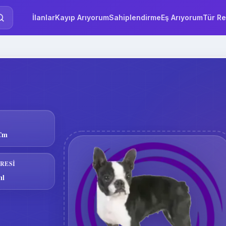
İlanlar
Kayıp Arıyorum
Sahiplendirme
Eş Arıyorum
Tür Re
 Cm
RESI
ıl