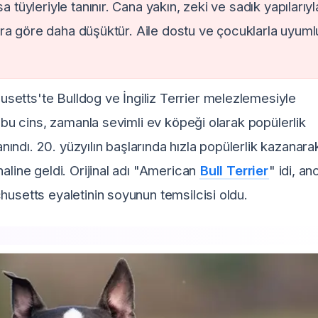
a tüyleriyle tanınır. Cana yakın, zeki ve sadık yapılarıyl
rklara göre daha düşüktür. Aile dostu ve çocuklarla uyuml
setts'te Bulldog ve İngiliz Terrier melezlemesiyle
n bu cins, zamanla sevimli ev köpeği olarak popülerlik
ndı. 20. yüzyılın başlarında hızla popülerlik kazanara
aline geldi. Orijinal adı "American
Bull Terrier
" idi, an
husetts eyaletinin soyunun temsilcisi oldu.