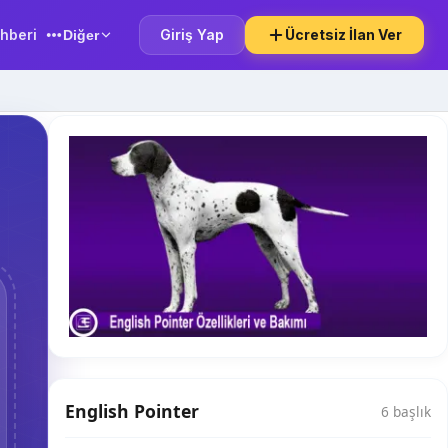
hberi
Giriş Yap
Ücretsiz İlan Ver
Diğer
English Pointer
6 başlık