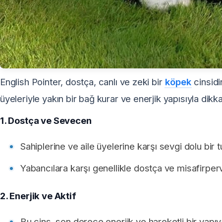
English Pointer, dostça, canlı ve zeki bir
köpek
cinsidir
üyeleriyle yakın bir bağ kurar ve enerjik yapısıyla dikk
1. Dostça ve Sevecen
Sahiplerine ve aile üyelerine karşı sevgi dolu bir t
Yabancılara karşı genellikle dostça ve misafirperv
2. Enerjik ve Aktif
Bu cins, son derece enerjik ve hareketli bir yapıya