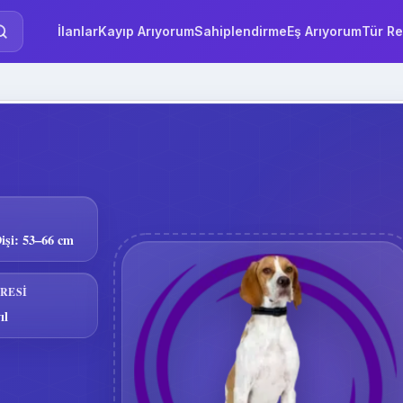
İlanlar
Kayıp Arıyorum
Sahiplendirme
Eş Arıyorum
Tür Re
işi: 53–66 cm
RESI
ıl