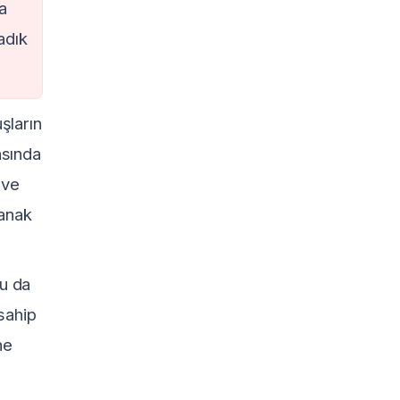
ma
adık
uşların
sında
 ve
lanak
bu da
 sahip
ne