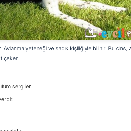
. Avlanma yeteneği ve sadık kişiliğiyle bilinir. Bu cins, a
at çeker.
utum sergiler.
erdir.
 sahiptir.