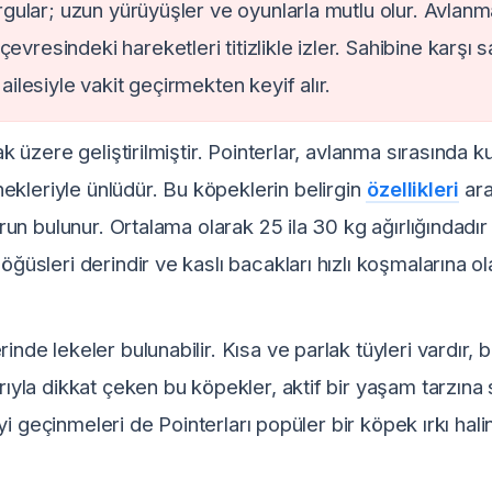
vurgular; uzun yürüyüşler ve oyunlarla mutlu olur. Avlan
vresindeki hareketleri titizlikle izler. Sahibine karşı s
ailesiyle vakit geçirmekten keyif alır.
ak üzere geliştirilmiştir. Pointerlar, avlanma sırasında k
ekleriyle ünlüdür. Bu köpeklerin belirgin
özellikleri
ara
urun bulunur. Ortalama olarak 25 ila 30 kg ağırlığındadır
öğüsleri derindir ve kaslı bacakları hızlı koşmalarına o
inde lekeler bulunabilir. Kısa ve parlak tüyleri vardır, 
arıyla dikkat çeken bu köpekler, aktif bir yaşam tarzına
 iyi geçinmeleri de Pointerları popüler bir köpek ırkı hali