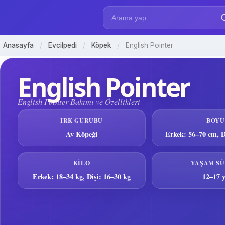
Anasayfa
/
Evcilpedi
/
Köpek
/
English Pointer
English Pointer
English Pointer Bakımı ve Özellikleri
IRK GURUBU
BOYU
Av Köpeği
Erkek: 56–70 cm, D
KILO
YAŞAM SÜ
Erkek: 18–34 kg, Dişi: 16–30 kg
12–17 y