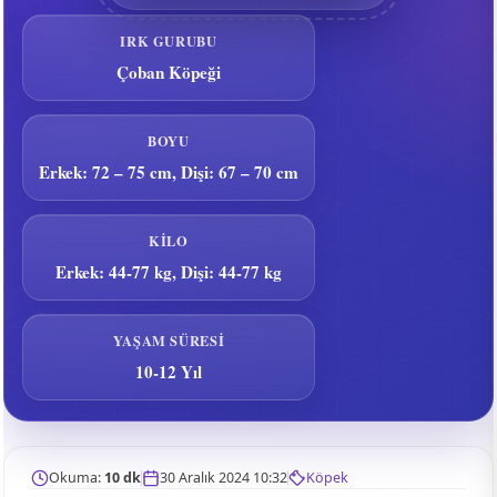
IRK GURUBU
Çoban Köpeği
BOYU
Erkek: 72 – 75 cm, Dişi: 67 – 70 cm
KILO
Erkek: 44-77 kg, Dişi: 44-77 kg
YAŞAM SÜRESI
10-12 Yıl
Okuma:
10 dk
30 Aralık 2024 10:32
Köpek