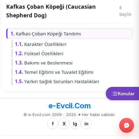
Kafkas Çoban Köpeği (Caucasian
6
başlık
Shepherd Dog)
1.
Kafkas Çoban Köpeği Tanıtımı
1.1.
Karakter Özellikleri
1.2.
Fiziksel Özellikleri
1.3.
Bakımı ve Beslenmesi
1.4.
Temel Eğitimi ve Tuvalet Eğitimi
1.5.
Yarkın Sağlık Sorunları Hastalıkları
Konular
e-Evcil.Com
© e-Evcil.com 2009 - 2025. ♥️ Her hakkı saklıdır.
f
X
Ig
in