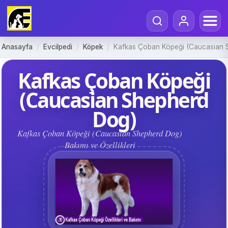
Anasayfa
/
Evcilpedi
/
Köpek
/
Kafkas Çoban Köpeği (Caucasian 
Kafkas Çoban Köpeği
(Caucasian Shepherd
Dog)
Kafkas Çoban Köpeği (Caucasian Shepherd Dog)
Bakımı ve Özellikleri