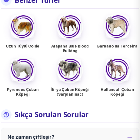
Benzer Türler
Uzun Tüylü Collie
Alapaha Blue Blood
Barbado da Terceira
Bulldog
Pyrenees Çoban
İlirya Çoban Köpeği
Hollandalı Çoban
Köpeği
(Sarplaninac)
Köpeği
Sıkça Sorulan Sorular
Ne zaman çiftleşir?