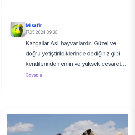
Misafir
17.05.2024 09:36
Kangallar Asil hayvanlardır. Güzel ve
doğru yetiştirildiklerinde dediğiniz gibi
kendilerinden emin ve yüksek cesaret
ve sosyalleştirilirlerse insanlara karşı çok
Cevapla
nazik olurlar.