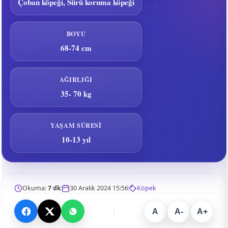
Çoban köpeği, Sürü koruma köpeği
BOYU
68-74 cm
AĞIRLIĞI
35- 70 kg
YAŞAM SÜRESI
10-13 yıl
Okuma:
7 dk
30 Aralık 2024 15:56
Köpek
A
A-
A+