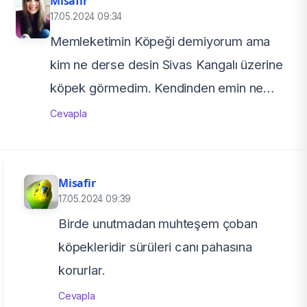
Misafir
17.05.2024 09:34
Memleketimin Köpeği demiyorum ama
kim ne derse desin Sivas Kangalı üzerine
köpek görmedim. Kendinden emin ne
yaptığını bilen
Cevapla
Misafir
17.05.2024 09:39
Birde unutmadan muhteşem çoban
köpekleridir sürüleri canı pahasına
korurlar.
Cevapla