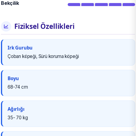
Bekçilik
Fiziksel Özellikleri
Irk Gurubu
Çoban köpeği, Sürü koruma köpeği
Boyu
68-74 cm
Ağırlığı
35- 70 kg