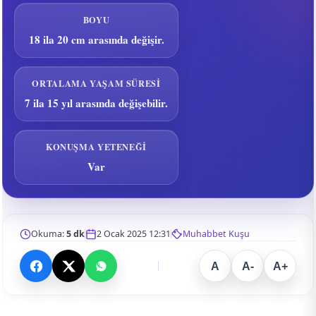
BOYU
18 ila 20 cm arasında değişir.
ORTALAMA YAŞAM SÜRESI
7 ila 15 yıl arasında değişebilir.
KONUŞMA YETENEĞI
Var
Okuma:
5 dk
2 Ocak 2025 12:31
Muhabbet Kuşu
A
A-
A+