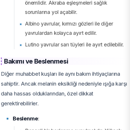
önemlidir. Akraba eşleşmeleri sağlık
sorunlarına yol açabilir.
Albino yavrular, kırmızı gözleri ile diğer
yavrulardan kolayca ayırt edilir.
Lutino yavrular sarı tüyleri ile ayırt edilebilir.
Bakımı ve Beslenmesi
Diğer muhabbet kuşları ile aynı bakım ihtiyaçlarına
sahiptir. Ancak melanin eksikliği nedeniyle ışığa karşı
daha hassas olduklarından, özel dikkat
gerektirebilirler.
Beslenme
: