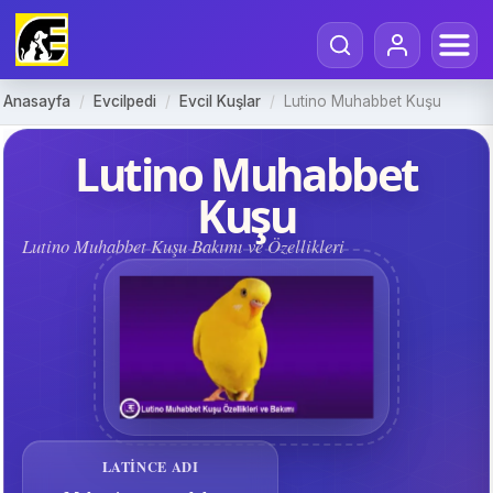
Anasayfa
/
Evcilpedi
/
Evcil Kuşlar
/
Lutino Muhabbet Kuşu
Lutino Muhabbet
Kuşu
Lutino Muhabbet Kuşu Bakımı ve Özellikleri
LATINCE ADI