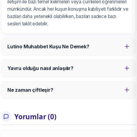
iletişim ile bazı temel kelimeleri veya cümleleri öğrenmeleri
mümkündür. Ancak her kuşun konuşma kabiliyeti farklıdır ve
bazıları daha yetenekli olabilirken, bazıları sadece bazı
sesleri taklit edebilir.
Lutino Muhabbet Kuşu Ne Demek?
Yavru olduğu nasıl anlaşılır?
Ne zaman çiftleşir?
Yorumlar (0)