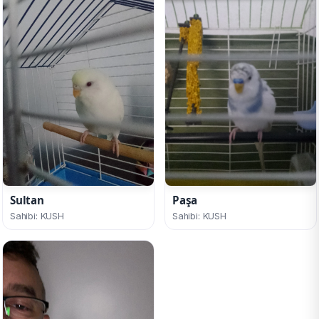
Sultan
Paşa
Sahibi: KUSH
Sahibi: KUSH