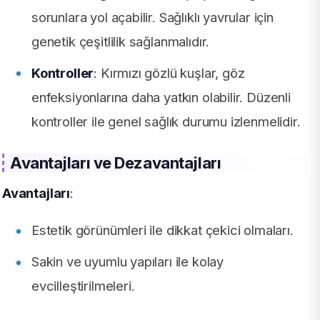
sorunlara yol açabilir. Sağlıklı yavrular için
genetik çeşitlilik sağlanmalıdır.
Kontroller
: Kırmızı gözlü kuşlar, göz
enfeksiyonlarına daha yatkın olabilir. Düzenli
kontroller ile genel sağlık durumu izlenmelidir.
Avantajları ve Dezavantajları
Avantajları
:
Estetik görünümleri ile dikkat çekici olmaları.
Sakin ve uyumlu yapıları ile kolay
evcilleştirilmeleri.