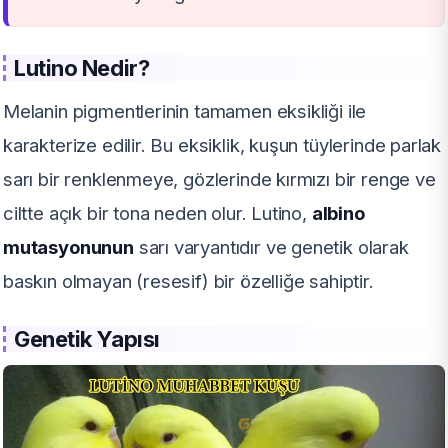
Lutino Nedir?
Melanin pigmentlerinin tamamen eksikliği ile
karakterize edilir. Bu eksiklik, kuşun tüylerinde parlak
sarı bir renklenmeye, gözlerinde kırmızı bir renge ve
ciltte açık bir tona neden olur. Lutino,
albino
mutasyonunun
sarı varyantıdır ve genetik olarak
baskın olmayan (resesif) bir özelliğe sahiptir.
Genetik Yapısı