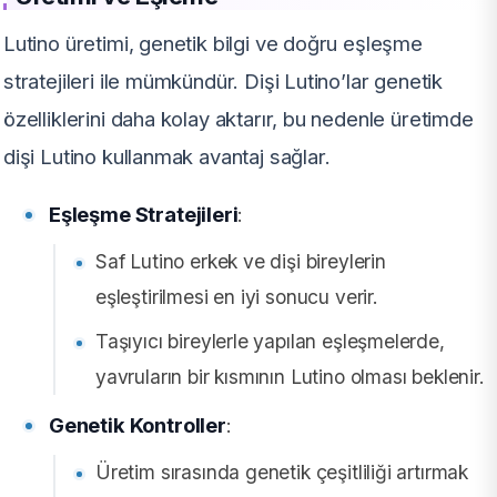
Lutino üretimi, genetik bilgi ve doğru eşleşme
stratejileri ile mümkündür. Dişi Lutino’lar genetik
özelliklerini daha kolay aktarır, bu nedenle üretimde
dişi Lutino kullanmak avantaj sağlar.
Eşleşme Stratejileri
:
Saf Lutino erkek ve dişi bireylerin
eşleştirilmesi en iyi sonucu verir.
Taşıyıcı bireylerle yapılan eşleşmelerde,
yavruların bir kısmının Lutino olması beklenir.
Genetik Kontroller
:
Üretim sırasında genetik çeşitliliği artırmak