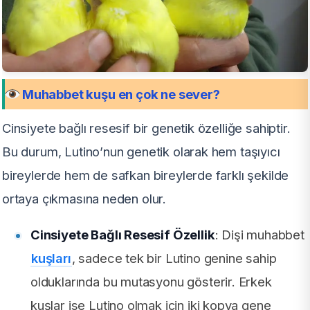
Muhabbet kuşu en çok ne sever?
Cinsiyete bağlı resesif bir genetik özelliğe sahiptir.
Bu durum, Lutino’nun genetik olarak hem taşıyıcı
bireylerde hem de safkan bireylerde farklı şekilde
ortaya çıkmasına neden olur.
Cinsiyete Bağlı Resesif Özellik
: Dişi muhabbet
kuşları
, sadece tek bir Lutino genine sahip
olduklarında bu mutasyonu gösterir. Erkek
kuşlar ise Lutino olmak için iki kopya gene