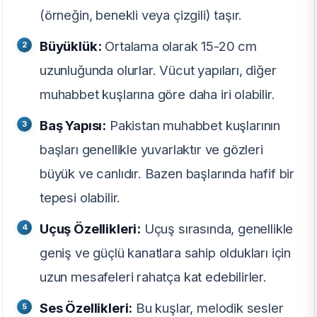
(örneğin, benekli veya çizgili) taşır.
Büyüklük:
Ortalama olarak 15-20 cm
uzunluğunda olurlar. Vücut yapıları, diğer
muhabbet kuşlarına göre daha iri olabilir.
Baş Yapısı:
Pakistan muhabbet kuşlarının
başları genellikle yuvarlaktır ve gözleri
büyük ve canlıdır. Bazen başlarında hafif bir
tepesi olabilir.
Uçuş Özellikleri:
Uçuş sırasında, genellikle
geniş ve güçlü kanatlara sahip oldukları için
uzun mesafeleri rahatça kat edebilirler.
Ses Özellikleri:
Bu kuşlar, melodik sesler