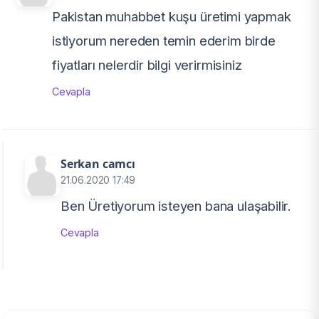
Pakistan muhabbet kuşu üretimi yapmak
istiyorum nereden temin ederim birde
fiyatları nelerdir bilgi verirmisiniz
Cevapla
Serkan camcı
21.06.2020 17:49
Ben Üretiyorum isteyen bana ulaşabilir.
Cevapla