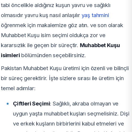
tabi öncelikle aldığınız kuşun yavru ve sağlıklı
olmasıdır yavru kuş nasıl anlaşılır
yaş tahmini
öğrenmek için makalemize göz atın. ve son olarak
Muhabbet Kuşu isim seçimi oldukça zor ve
kararsızlık ile geçen bir süreçtir.
Muhabbet Kuşu
isimleri
bölümünden seçebilirsiniz.
Pakistan Muhabbet Kuşu üretimi için özenli ve bilinçli
bir süreç gerektirir. İşte sizlere sırası ile üretim için
temel adımlar:
Çiftleri Seçimi
: Sağlıklı, akraba olmayan ve
uygun yaşta muhabbet kuşları seçmelisiniz. Dişi
ve erkek kuşların birbirlerini kabul etmeleri ve