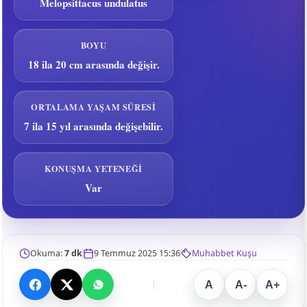
Melopsittacus undulatus
BOYU
18 ila 20 cm arasında değişir.
ORTALAMA YAŞAM SÜRESI
7 ila 15 yıl arasında değişebilir.
KONUŞMA YETENEĞI
Var
Okuma:
7 dk
9 Temmuz 2025 15:36
Muhabbet Kuşu
A
A-
A+