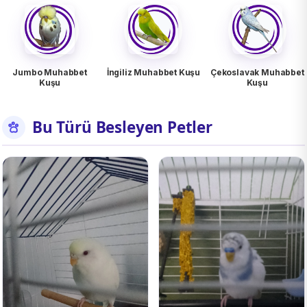
Jumbo Muhabbet
İngiliz Muhabbet Kuşu
Çekoslavak Muhabbet
Kuşu
Kuşu
Bu Türü Besleyen Petler