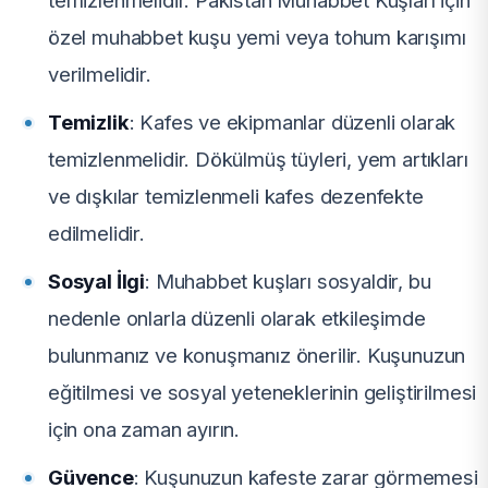
temizlenmelidir. Pakistan Muhabbet Kuşları için
özel muhabbet kuşu yemi veya tohum karışımı
verilmelidir.
Temizlik
: Kafes ve ekipmanlar düzenli olarak
temizlenmelidir. Dökülmüş tüyleri, yem artıkları
ve dışkılar temizlenmeli kafes dezenfekte
edilmelidir.
Sosyal İlgi
: Muhabbet kuşları sosyaldir, bu
nedenle onlarla düzenli olarak etkileşimde
bulunmanız ve konuşmanız önerilir. Kuşunuzun
eğitilmesi ve sosyal yeteneklerinin geliştirilmesi
için ona zaman ayırın.
Güvence
: Kuşunuzun kafeste zarar görmemesi